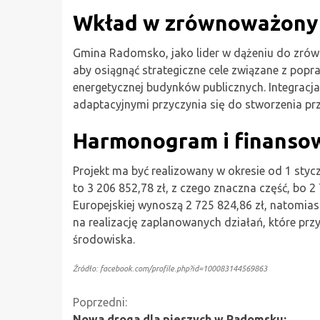
Wkład w zrównoważony
Gmina Radomsko, jako lider w dążeniu do zrów
aby osiągnąć strategiczne cele związane z popr
energetycznej budynków publicznych. Integrac
adaptacyjnymi przyczynia się do stworzenia pr
Harmonogram i finanso
Projekt ma być realizowany w okresie od 1 styc
to 3 206 852,78 zł, z czego znaczna część, bo 2
Europejskiej wynoszą 2 725 824,86 zł, natomia
na realizację zaplanowanych działań, które przy
środowiska.
Źródło: facebook.com/profile.php?id=100083144569863
Kontynuuj
Poprzedni:
Nowa droga dla pieszych w Radomsku: