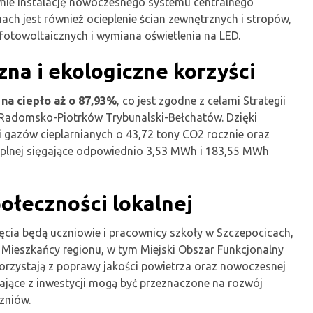
jmie instalację nowoczesnego systemu centralnego
ach jest również ocieplenie ścian zewnętrznych i stropów,
i fotowoltaicznych i wymiana oświetlenia na LED.
na i ekologiczne korzyści
na ciepło aż o 87,93%
, co jest zgodne z celami Strategii
 Radomsko-Piotrków Trybunalski-Bełchatów. Dzięki
i gazów cieplarnianych o 43,72 tony CO2 rocznie oraz
cieplnej sięgające odpowiednio 3,53 MWh i 183,55 MWh
ołeczności lokalnej
ęcia będą uczniowie i pracownicy szkoły w Szczepocicach,
y. Mieszkańcy regionu, w tym Miejski Obszar Funkcjonalny
rzystają z poprawy jakości powietrza oraz nowoczesnej
ające z inwestycji mogą być przeznaczone na rozwój
zniów.