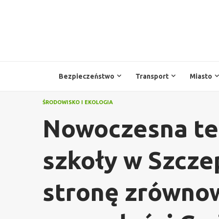
Przejdź
do
treści
Bezpieczeństwo
Transport
Miasto
ŚRODOWISKO I EKOLOGIA
Nowoczesna te
szkoły w Szcze
stronę zrówno