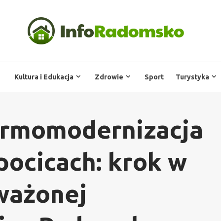
Kultura i Edukacja
Zdrowie
Sport
Turystyka
rmomodernizacja
pocicach: krok w
ważonej