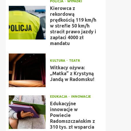
POLICJA
WYPADKI
Kierowca z
rekordową
prędkością 119 km/h
w strefie 50 km/h
stracił prawo jazdy i
zapłaci 4000 zł
mandatu
KULTURA
TEATR
Witkacy ożywa:
„Matka” z Krystyną
Jandą w Radomsku!
EDUKACJA
INNOWACJE
Edukacyjne
innowacje w
Powiecie
Radomszczańskim z
310 tys. zł wsparcia