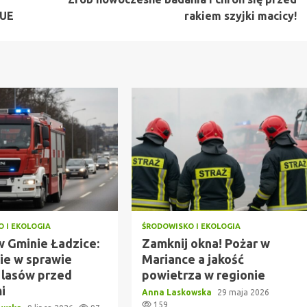
 UE
rakiem szyjki macicy!
 I EKOLOGIA
ŚRODOWISKO I EKOLOGIA
w Gminie Ładzice:
Zamknij okna! Pożar w
ie w sprawie
Mariance a jakość
 lasów przed
powietrza w regionie
i
Anna Laskowska
29 maja 2026
159