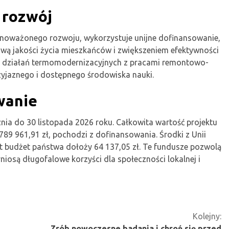
 rozwój
noważonego rozwoju, wykorzystuje unijne dofinansowanie,
awą jakości życia mieszkańców i zwiększeniem efektywności
ja działań termomodernizacyjnych z pracami remontowo-
zyjaznego i dostępnego środowiska nauki.
wanie
znia do 30 listopada 2026 roku. Całkowita wartość projektu
 789 961,91 zł, pochodzi z dofinansowania. Środki z Unii
st budżet państwa dołoży 64 137,05 zł. Te fundusze pozwolą
niosą długofalowe korzyści dla społeczności lokalnej i
Kolejny:
Zrób nowoczesne badania i chroń się przed