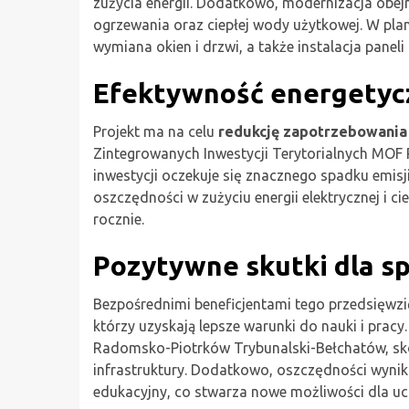
zużycia energii. Dodatkowo, modernizacja obe
ogrzewania oraz ciepłej wody użytkowej. W plan
wymiana okien i drzwi, a także instalacja panel
Efektywność energetycz
Projekt ma na celu
redukcję zapotrzebowania 
Zintegrowanych Inwestycji Terytorialnych MOF
inwestycji oczekuje się znacznego spadku emisj
oszczędności w zużyciu energii elektrycznej i 
rocznie.
Pozytywne skutki dla sp
Bezpośrednimi beneficjentami tego przedsięwzi
którzy uzyskają lepsze warunki do nauki i prac
Radomsko-Piotrków Trybunalski-Bełchatów, sko
infrastruktury. Dodatkowo, oszczędności wynik
edukacyjny, co stwarza nowe możliwości dla uc