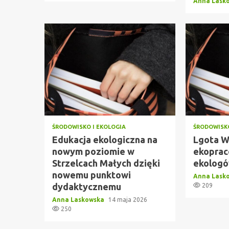
Anna Lask
ŚRODOWISKO I EKOLOGIA
ŚRODOWISKO
Edukacja ekologiczna na
Lgota W
nowym poziomie w
ekoprac
Strzelcach Małych dzięki
ekologó
nowemu punktowi
Anna Lask
dydaktycznemu
209
Anna Laskowska
14 maja 2026
250