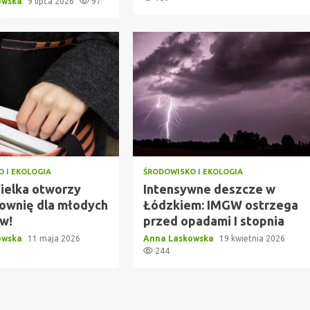
owska
9 lipca 2026
97
 I EKOLOGIA
ŚRODOWISKO I EKOLOGIA
ielka otworzy
Intensywne deszcze w
ownię dla młodych
Łódzkiem: IMGW ostrzega
w!
przed opadami I stopnia
owska
11 maja 2026
Anna Laskowska
19 kwietnia 2026
244