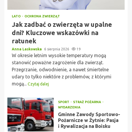
LATO
OCHRONA ZWIERZĄT
Jak zadbać o zwierzęta w upalne
dni? Kluczowe wskazówki na
ratunek
Anna Laskowska
6 sierpnia 2026
19
W okresie letnim wysokie temperatury mogą
stanowić poważne zagrożenie dla zwierząt.
Przegrzanie, odwodnienie, a nawet śmiertelne
udary to tylko niektóre z problemów, z którymi
mogą...
Czytaj dalej
SPORT
STRAŻ POŻARNA
WYDARZENIA
Gminne Zawody Sportowo-
Pożarnicze w Żytnie: Pasja
i Rywalizacja na Boisku