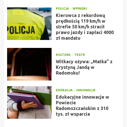
POLICJA
WYPADKI
Kierowca z rekordową
prędkością 119 km/h w
strefie 50 km/h stracił
prawo jazdy i zapłaci 4000
zł mandatu
KULTURA
TEATR
Witkacy ożywa: „Matka” z
Krystyną Jandą w
Radomsku!
EDUKACJA
INNOWACJE
Edukacyjne innowacje w
Powiecie
Radomszczańskim z 310
tys. zł wsparcia