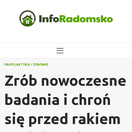
Przejdź
do
treści
MENU
GŁÓWNE
PROFILAKTYKA I ZDROWIE
Zrób nowoczesne
badania i chroń
się przed rakiem