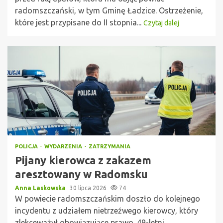
radomszczański, w tym Gminę Ładzice. Ostrzeżenie,
które jest przypisane do II stopnia...
Czytaj dalej
POLICJA
WYDARZENIA
ZATRZYMANIA
Pijany kierowca z zakazem
aresztowany w Radomsku
Anna Laskowska
30 lipca 2026
74
W powiecie radomszczańskim doszło do kolejnego
incydentu z udziałem nietrzeźwego kierowcy, który
zlekceważył obowiązujące prawo. 49-letni