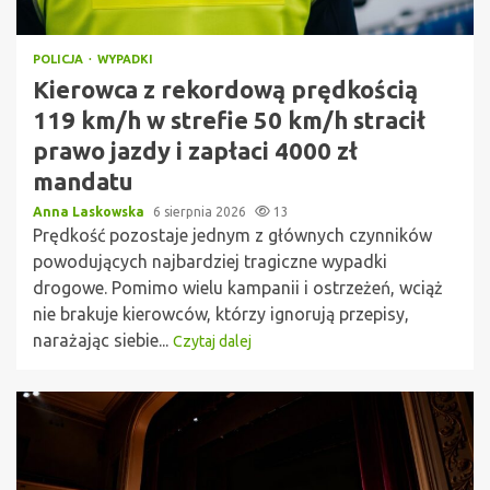
POLICJA
WYPADKI
Kierowca z rekordową prędkością
119 km/h w strefie 50 km/h stracił
prawo jazdy i zapłaci 4000 zł
mandatu
Anna Laskowska
6 sierpnia 2026
13
Prędkość pozostaje jednym z głównych czynników
powodujących najbardziej tragiczne wypadki
drogowe. Pomimo wielu kampanii i ostrzeżeń, wciąż
nie brakuje kierowców, którzy ignorują przepisy,
narażając siebie...
Czytaj dalej