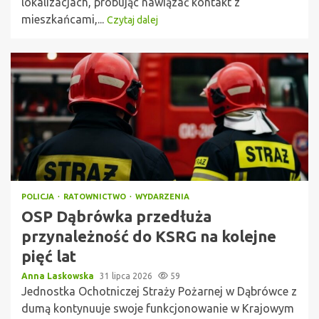
lokalizacjach, próbując nawiązać kontakt z
mieszkańcami,...
Czytaj dalej
POLICJA
RATOWNICTWO
WYDARZENIA
OSP Dąbrówka przedłuża
przynależność do KSRG na kolejne
pięć lat
Anna Laskowska
31 lipca 2026
59
Jednostka Ochotniczej Straży Pożarnej w Dąbrówce z
dumą kontynuuje swoje funkcjonowanie w Krajowym