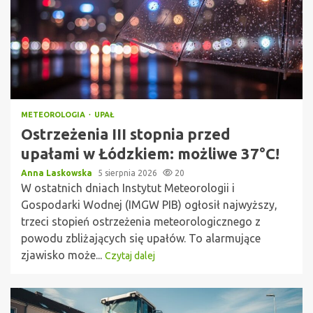
METEOROLOGIA
UPAŁ
Ostrzeżenia III stopnia przed
upałami w Łódzkiem: możliwe 37°C!
Anna Laskowska
5 sierpnia 2026
20
W ostatnich dniach Instytut Meteorologii i
Gospodarki Wodnej (IMGW PIB) ogłosił najwyższy,
trzeci stopień ostrzeżenia meteorologicznego z
powodu zbliżających się upałów. To alarmujące
zjawisko może...
Czytaj dalej