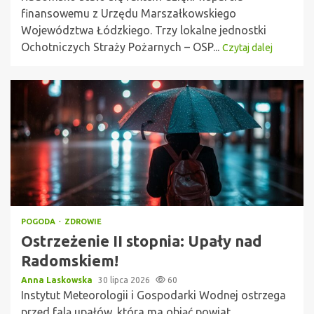
finansowemu z Urzędu Marszałkowskiego
Województwa Łódzkiego. Trzy lokalne jednostki
Ochotniczych Straży Pożarnych – OSP...
Czytaj dalej
POGODA
ZDROWIE
Ostrzeżenie II stopnia: Upały nad
Radomskiem!
Anna Laskowska
30 lipca 2026
60
Instytut Meteorologii i Gospodarki Wodnej ostrzega
przed falą upałów, która ma objąć powiat