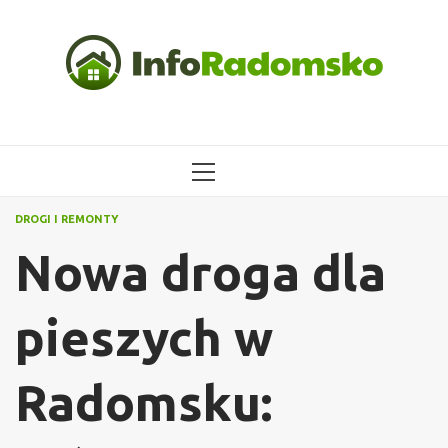
Przejdź
do
treści
MENU
GŁÓWNE
DROGI I REMONTY
Nowa droga dla
pieszych w
Radomsku: