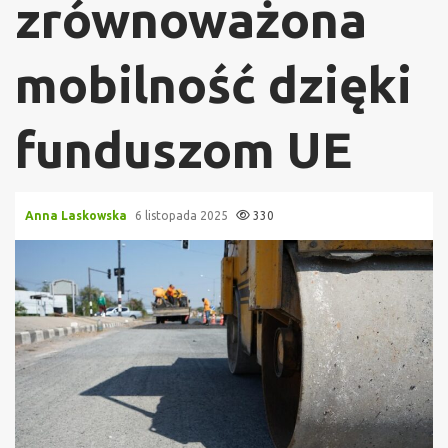
zrównoważona
mobilność dzięki
funduszom UE
Anna Laskowska
6 listopada 2025
330