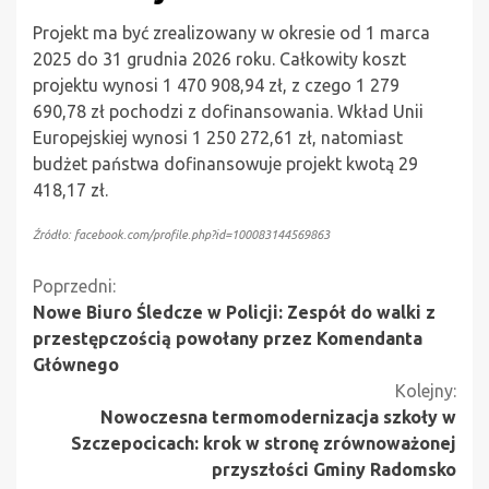
Projekt ma być zrealizowany w okresie od 1 marca
2025 do 31 grudnia 2026 roku. Całkowity koszt
projektu wynosi 1 470 908,94 zł, z czego 1 279
690,78 zł pochodzi z dofinansowania. Wkład Unii
Europejskiej wynosi 1 250 272,61 zł, natomiast
budżet państwa dofinansowuje projekt kwotą 29
418,17 zł.
Źródło: facebook.com/profile.php?id=100083144569863
Kontynuuj
Poprzedni:
Nowe Biuro Śledcze w Policji: Zespół do walki z
czytanie
przestępczością powołany przez Komendanta
Głównego
Kolejny:
Nowoczesna termomodernizacja szkoły w
Szczepocicach: krok w stronę zrównoważonej
przyszłości Gminy Radomsko