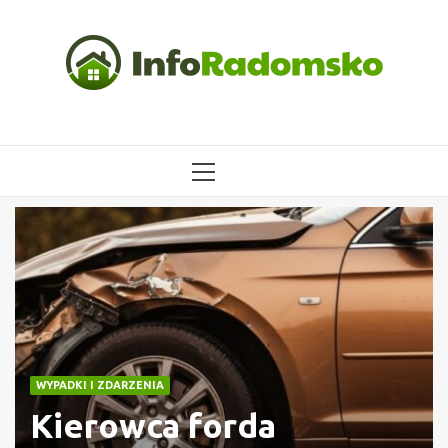
Przejdź
do
treści
MENU
GŁÓWNE
WYPADKI I ZDARZENIA
Kierowca forda