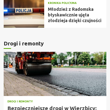
KRONIKA POLICYJNA
Młodzież z Radomska
błyskawicznie ujęła
złodzieja dzięki czujności
Drogi i remonty
DROGI I REMONTY
Bezpieczniejsze drogi w Wierzbicy: