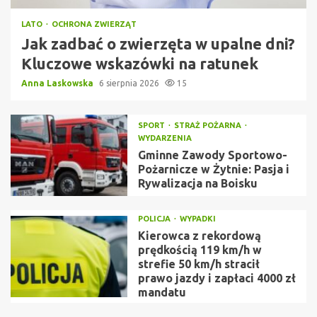
LATO
OCHRONA ZWIERZĄT
Jak zadbać o zwierzęta w upalne dni?
Kluczowe wskazówki na ratunek
Anna Laskowska
6 sierpnia 2026
15
SPORT
STRAŻ POŻARNA
WYDARZENIA
Gminne Zawody Sportowo-
Pożarnicze w Żytnie: Pasja i
Rywalizacja na Boisku
POLICJA
WYPADKI
Kierowca z rekordową
prędkością 119 km/h w
strefie 50 km/h stracił
prawo jazdy i zapłaci 4000 zł
mandatu