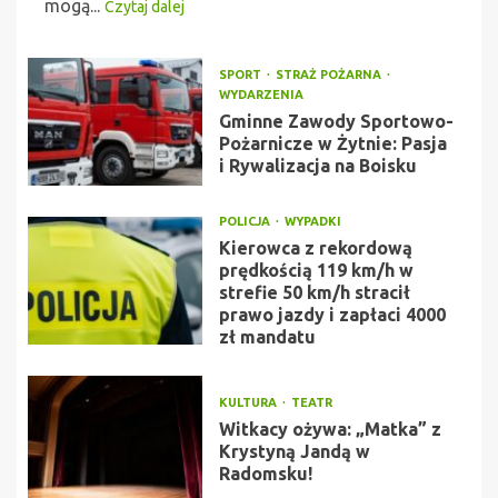
mogą...
Czytaj dalej
SPORT
STRAŻ POŻARNA
WYDARZENIA
Gminne Zawody Sportowo-
Pożarnicze w Żytnie: Pasja
i Rywalizacja na Boisku
POLICJA
WYPADKI
Kierowca z rekordową
prędkością 119 km/h w
strefie 50 km/h stracił
prawo jazdy i zapłaci 4000
zł mandatu
KULTURA
TEATR
Witkacy ożywa: „Matka” z
Krystyną Jandą w
Radomsku!