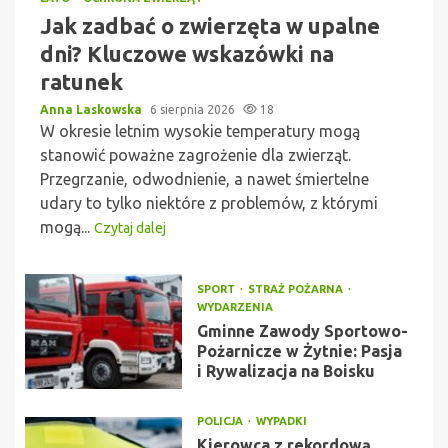
Jak zadbać o zwierzęta w upalne
dni? Kluczowe wskazówki na
ratunek
Anna Laskowska
6 sierpnia 2026
18
W okresie letnim wysokie temperatury mogą
stanowić poważne zagrożenie dla zwierząt.
Przegrzanie, odwodnienie, a nawet śmiertelne
udary to tylko niektóre z problemów, z którymi
mogą...
Czytaj dalej
SPORT
STRAŻ POŻARNA
WYDARZENIA
Gminne Zawody Sportowo-
Pożarnicze w Żytnie: Pasja
i Rywalizacja na Boisku
POLICJA
WYPADKI
Kierowca z rekordową