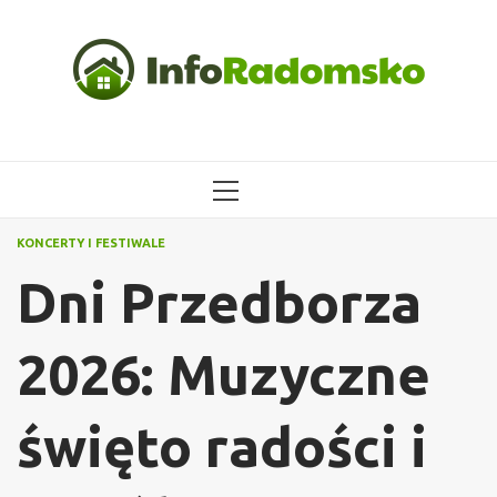
Przejdź
do
treści
MENU
GŁÓWNE
KONCERTY I FESTIWALE
Dni Przedborza
2026: Muzyczne
święto radości i