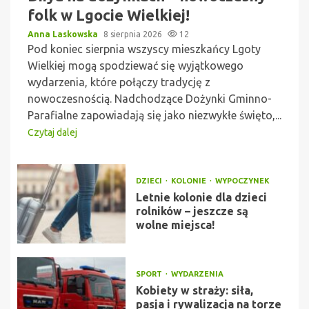
folk w Lgocie Wielkiej!
Anna Laskowska
8 sierpnia 2026
12
Pod koniec sierpnia wszyscy mieszkańcy Lgoty
Wielkiej mogą spodziewać się wyjątkowego
wydarzenia, które połączy tradycję z
nowoczesnością. Nadchodzące Dożynki Gminno-
Parafialne zapowiadają się jako niezwykłe święto,...
Czytaj dalej
DZIECI
KOLONIE
WYPOCZYNEK
Letnie kolonie dla dzieci
rolników – jeszcze są
wolne miejsca!
SPORT
WYDARZENIA
Kobiety w straży: siła,
pasja i rywalizacja na torze