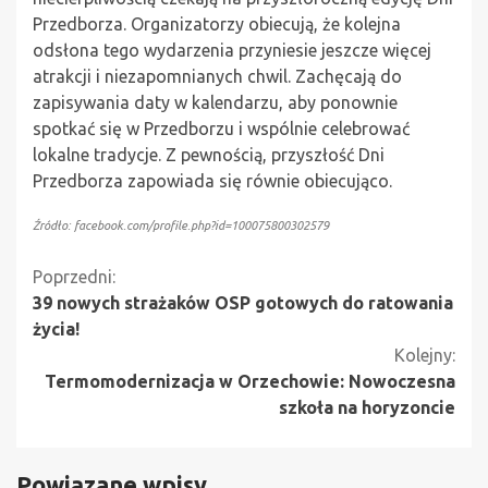
Przedborza. Organizatorzy obiecują, że kolejna
odsłona tego wydarzenia przyniesie jeszcze więcej
atrakcji i niezapomnianych chwil. Zachęcają do
zapisywania daty w kalendarzu, aby ponownie
spotkać się w Przedborzu i wspólnie celebrować
lokalne tradycje. Z pewnością, przyszłość Dni
Przedborza zapowiada się równie obiecująco.
Źródło: facebook.com/profile.php?id=100075800302579
Kontynuuj
Poprzedni:
39 nowych strażaków OSP gotowych do ratowania
czytanie
życia!
Kolejny:
Termomodernizacja w Orzechowie: Nowoczesna
szkoła na horyzoncie
Powiązane wpisy