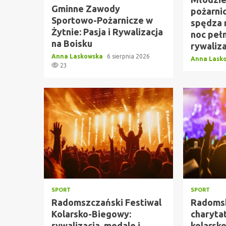
Gminne Zawody
pożarni
Sportowo-Pożarnicze w
spędza 
Żytnie: Pasja i Rywalizacja
noc peł
na Boisku
rywaliza
Anna Laskowska
6 sierpnia 2026
Anna Lask
23
SPORT
SPORT
Radomszczański Festiwal
Radomsk
Kolarsko-Biegowy:
charyta
rywalizacja, medale i
kolarsk