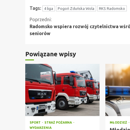
Tags:
4 liga
Pogoń Zduńska Wola
RKS Radomsko
Kontynuuj
Poprzedni:
Radomsko wspiera rozwój czytelnictwa wśr
czytanie
seniorów
Powiązane wpisy
SPORT
STRAŻ POŻARNA
MŁODZIEŻ
WYDARZENIA
Młodzie