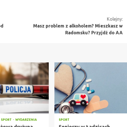
Kolejny:
ód
Masz problem z alkoholem? Mieszkasz w
Radomsku? Przyjdź do AA
SPORT
WYDARZENIA
SPORT
żowa drużyna
Seniorzy w Ładzicach