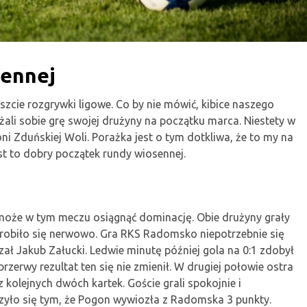
sennej
szcie rozgrywki ligowe. Co by nie mówić, kibice naszego
li sobie grę swojej drużyny na początku marca. Niestety w
goni Zduńskiej Woli. Porażka jest o tym dotkliwa, że to my na
t to dobry początek rundy wiosennej.
 może w tym meczu osiągnąć dominację. Obie drużyny grały
zrobiło się nerwowo. Gra RKS Radomsko niepotrzebnie się
zał Jakub Załucki. Ledwie minutę później gola na 0:1 zdobył
rzerwy rezultat ten się nie zmienił. W drugiej połowie ostra
kolejnych dwóch kartek. Goście grali spokojnie i
zyło się tym, że Pogon wywiozła z Radomska 3 punkty.