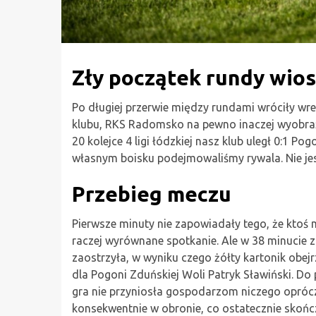
Zły początek rundy wio
Po długiej przerwie między rundami wróciły wre
klubu, RKS Radomsko na pewno inaczej wyobraża
20 kolejce 4 ligi łódzkiej nasz klub uległ 0:1 Po
własnym boisku podejmowaliśmy rywala. Nie jes
Przebieg meczu
Pierwsze minuty nie zapowiadały tego, że ktoś
raczej wyrównane spotkanie. Ale w 38 minucie 
zaostrzyła, w wyniku czego żółty kartonik obejr
dla Pogoni Zduńskiej Woli Patryk Sławiński. Do p
gra nie przyniosła gospodarzom niczego oprócz 
konsekwentnie w obronie, co ostatecznie skońc