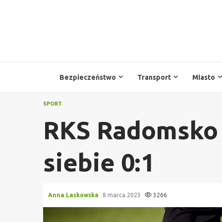
Przejdź
do
treści
Bezpieczeństwo
Transport
Miasto
SPORT
RKS Radomsko 
siebie 0:1
Anna Laskowska
8 marca 2023
3266