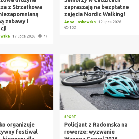
cza z Strzałkowa
zapraszają na bezpłatne
niezapomnianą
zajęcia Nordic Walking!
ną zabawy i
Anna Laskowska
12 lipca 2026
cji
102
owska
17 lipca 2026
77
SPORT
o organizuje
Policjant z Radomska na
tywny festiwal
rowerze: wyzwanie
o-biegowy dla
Wanoga Gravel 2026