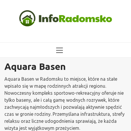
Przejdź
do
treści
MENU
GŁÓWNE
Aquara Basen
Aquara Basen w Radomsku to miejsce, które na stałe
wpisało się w mapę rodzinnych atrakcji regionu.
Nowoczesny kompleks sportowo-rekreacyjny oferuje nie
tylko baseny, ale i całą gamę wodnych rozrywek, które
zachwycają najmłodszych i pozwalają aktywnie spędzić
czas w gronie rodziny. Przemyślana infrastruktura, strefy
relaksu oraz liczne udogodnienia sprawiają, że każda
wizyta jest wyjątkowym przeżyciem.