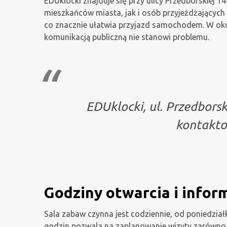
EDUklocki znajduje się przy ulicy Przedborskiej 
mieszkańców miasta, jak i osób przyjeżdżających
co znacznie ułatwia przyjazd samochodem. W okol
komunikacją publiczną nie stanowi problemu.
EDUklocki, ul. Przedbors
kontakto
Godziny otwarcia i infor
Sala zabaw czynna jest codziennie, od poniedział
godzin pozwala na zaplanowanie wizyty zarówno 