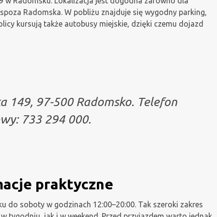
149 w Radomsku. Lokalizacja jest dogodna zarówno dla
 spoza Radomska. W pobliżu znajduje się wygodny parking,
icy kursują także autobusy miejskie, dzięki czemu dojazd
ka 149, 97-500 Radomsko. Telefon
wy: 733 294 000.
macje praktyczne
ku do soboty w godzinach 12:00–20:00. Tak szeroki zakres
w tygodniu, jak i w weekend. Przed przyjazdem warto jednak