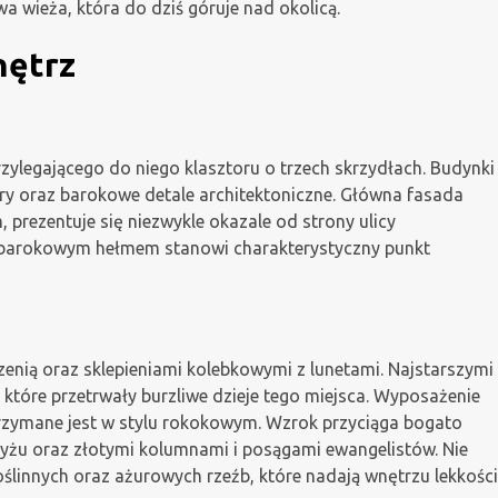
 wieża, która do dziś góruje nad okolicą.
nętrz
rzylegającego do niego klasztoru o trzech skrzydłach. Budynki
pory oraz barokowe detale architektoniczne. Główna fasada
prezentuje się niezwykle okazale od strony ulicy
z barokowym hełmem stanowi charakterystyczny punkt
nią oraz sklepieniami kolebkowymi z lunetami. Najstarszymi
 które przetrwały burzliwe dzieje tego miejsca. Wyposażenie
 utrzymane jest w stylu rokokowym. Wzrok przyciąga bogato
zyżu oraz złotymi kolumnami i posągami ewangelistów. Nie
ślinnych oraz ażurowych rzeźb, które nadają wnętrzu lekkości