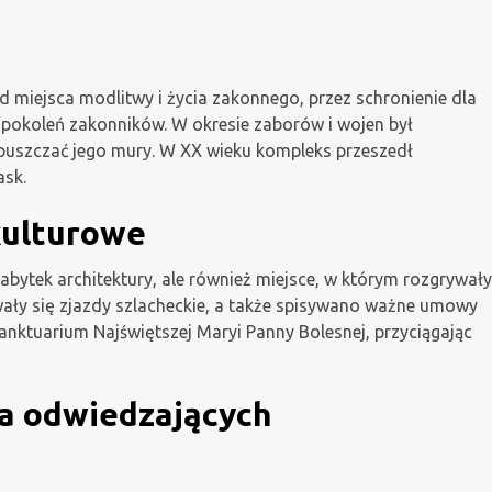
od miejsca modlitwy i życia zakonnego, przez schronienie dla
pokoleń zakonników. W okresie zaborów i wojen był
opuszczać jego mury. W XX wieku kompleks przeszedł
ask.
kulturowe
 zabytek architektury, ale również miejsce, w którym rozgrywały
wały się zjazdy szlacheckie, a także spisywano ważne umowy
sanktuarium Najświętszej Maryi Panny Bolesnej, przyciągając
la odwiedzających