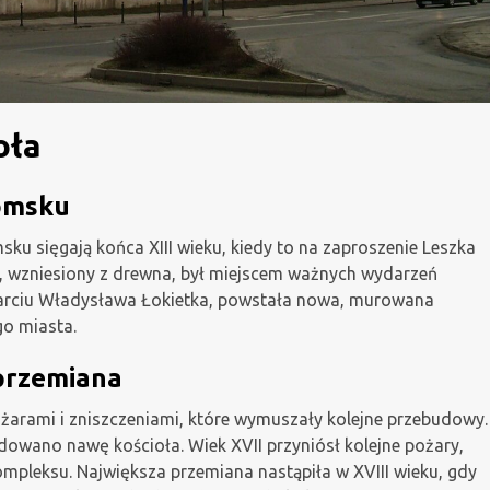
oła
omsku
u sięgają końca XIII wieku, kiedy to na zaproszenie Leszka
ół, wzniesiony z drewna, był miejscem ważnych wydarzeń
wsparciu Władysława Łokietka, powstała nowa, murowana
go miasta.
przemiana
ożarami i zniszczeniami, które wymuszały kolejne przebudowy.
dowano nawę kościoła. Wiek XVII przyniósł kolejne pożary,
pleksu. Największa przemiana nastąpiła w XVIII wieku, gdy