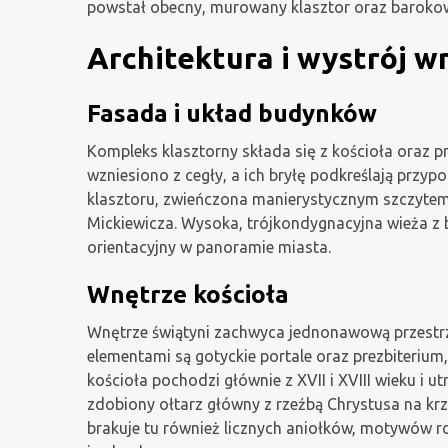
powstał obecny, murowany klasztor oraz barokowa
Architektura i wystrój w
Fasada i układ budynków
Kompleks klasztorny składa się z kościoła oraz p
wzniesiono z cegły, a ich bryłę podkreślają przy
klasztoru, zwieńczona manierystycznym szczytem, 
Mickiewicza. Wysoka, trójkondygnacyjna wieża 
orientacyjny w panoramie miasta.
Wnętrze kościoła
Wnętrze świątyni zachwyca jednonawową przestrze
elementami są gotyckie portale oraz prezbiterium,
kościoła pochodzi głównie z XVII i XVIII wieku i
zdobiony ołtarz główny z rzeźbą Chrystusa na kr
brakuje tu również licznych aniołków, motywów ro