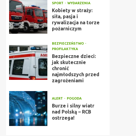
SPORT
WYDARZENIA
Kobiety w straży:
siła, pasja i
rywalizacja na torze
pożarniczym
BEZPIECZEŃSTWO
PROFILAKTYKA
Bezpieczne dzieci:
jak skutecznie
chronić
najmłodszych przed
zagrożeniami
ALERT
POGODA
Burze i silny wiatr
nad Polską – RCB
ostrzega!