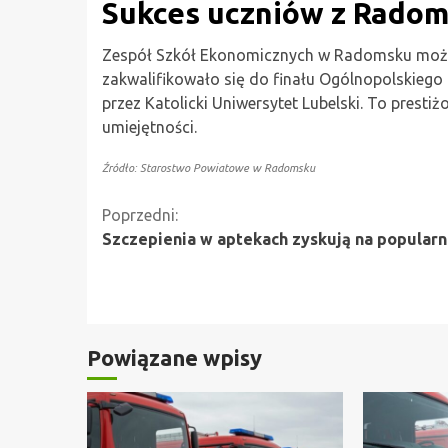
Sukces uczniów z Rado
Zespół Szkół Ekonomicznych w Radomsku może 
zakwalifikowało się do finału Ogólnopolskiego
przez Katolicki Uniwersytet Lubelski. To presti
umiejętności.
Źródło: Starostwo Powiatowe w Radomsku
Kontynuuj
Poprzedni:
Szczepienia w aptekach zyskują na popularn
czytanie
Powiązane wpisy