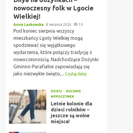
nowoczesny folk w Lgocie
Wielkiej!
Anna Laskowska
8 sierpnia 2026
19
Pod koniec sierpnia wszyscy
mieszkańcy Lgoty Wielkiej mogą
spodziewać się wyjątkowego
wydarzenia, które połączy tradycję z
nowoczesnością. Nadchodzące Dożynki
Gminno-Parafialne zapowiadają się
jako niezwykłe święto,...
Czytaj dalej
DZIECI
KOLONIE
WYPOCZYNEK
Letnie kolonie dla
dzieci rolników –
jeszcze są wolne
miejsca!