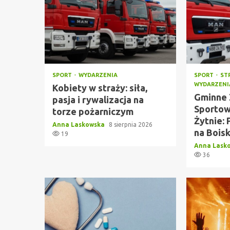
SPORT
WYDARZENIA
SPORT
ST
WYDARZENI
Kobiety w straży: siła,
Gminne
pasja i rywalizacja na
Sportow
torze pożarniczym
Żytnie: 
Anna Laskowska
8 sierpnia 2026
na Bois
19
Anna Lask
36