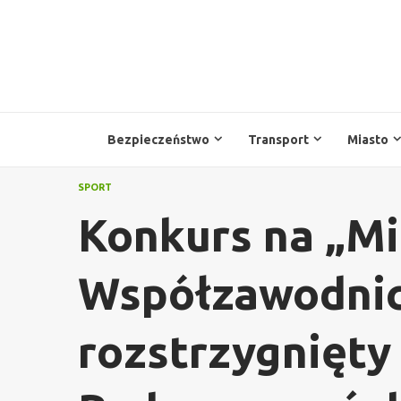
Przejdź
do
treści
Bezpieczeństwo
Transport
Miasto
SPORT
Konkurs na „M
Współzawodnic
rozstrzygnięty