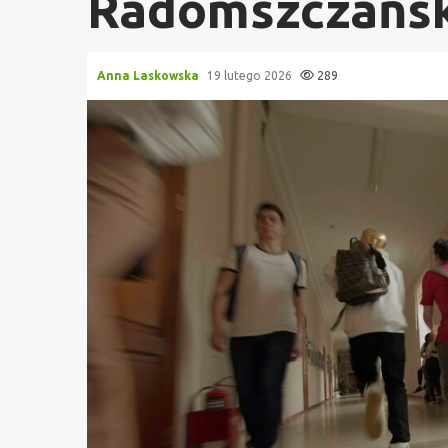
Radomszczańs
Anna Laskowska
19 lutego 2026
289