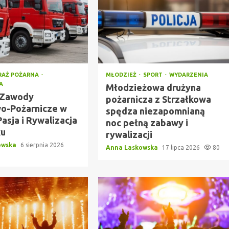
RAŻ POŻARNA
MŁODZIEŻ
SPORT
WYDARZENIA
A
Młodzieżowa drużyna
 Zawody
pożarnicza z Strzałkowa
o-Pożarnicze w
spędza niezapomnianą
Pasja i Rywalizacja
noc pełną zabawy i
ku
rywalizacji
owska
6 sierpnia 2026
Anna Laskowska
17 lipca 2026
80