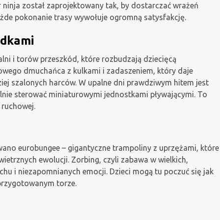
r ninja został zaprojektowany tak, by dostarczać wrażeń
ażde pokonanie trasy wywołuje ogromną satysfakcję.
ódkami
ni i torów przeszkód, które rozbudzają dziecięcą
rowego dmuchańca z kulkami i zadaszeniem, który daje
iej szalonych harców. W upalne dni prawdziwym hitem jest
lnie sterować miniaturowymi jednostkami pływającymi. To
 ruchowej.
ano eurobungee – gigantyczne trampoliny z uprzężami, które
trznych ewolucji. Zorbing, czyli zabawa w wielkich,
hu i niezapomnianych emocji. Dzieci mogą tu poczuć się jak
 przygotowanym torze.