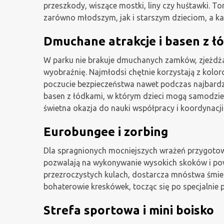
przeszkody, wiszące mostki, liny czy huśtawki. To
zarówno młodszym, jak i starszym dzieciom, a k
Dmuchane atrakcje i basen z ł
W parku nie brakuje dmuchanych zamków, zjeżdżal
wyobraźnię. Najmłodsi chętnie korzystają z kolo
poczucie bezpieczeństwa nawet podczas najbardz
basen z łódkami, w którym dzieci mogą samodzie
świetna okazja do nauki współpracy i koordynacji
Eurobungee i zorbing
Dla spragnionych mocniejszych wrażeń przygotow
pozwalają na wykonywanie wysokich skoków i powie
przezroczystych kulach, dostarcza mnóstwa śmiec
bohaterowie kreskówek, tocząc się po specjalnie
Strefa sportowa i mini boisko