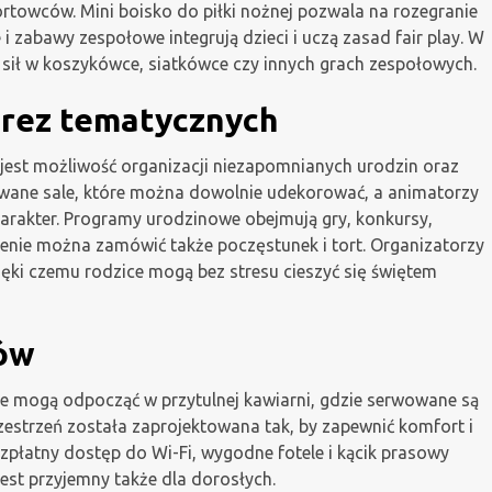
ortowców. Mini boisko do piłki nożnej pozwala na rozegranie
 zabawy zespołowe integrują dzieci i uczą zasad fair play. W
sił w koszykówce, siatkówce czy innych grach zespołowych.
prez tematycznych
jest możliwość organizacji niezapomnianych urodzin oraz
owane sale, które można dowolnie udekorować, a animatorzy
harakter. Programy urodzinowe obejmują gry, konkursy,
zenie można zamówić także poczęstunek i tort. Organizatorzy
ki czemu rodzice mogą bez stresu cieszyć się świętem
ców
ce mogą odpocząć w przytulnej kawiarni, gdzie serwowane są
zestrzeń została zaprojektowana tak, by zapewnić komfort i
zpłatny dostęp do Wi-Fi, wygodne fotele i kącik prasowy
jest przyjemny także dla dorosłych.