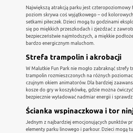
Największą atrakcją parku jest czteropoziomowy f
poziom skrywa coś wyjątkowego – od kolorowych z
setkami piłeczek. Dzieci mogą tu godzinami eksplo
się po miękkich przeszkodach i zjeżdżać z zawrot
bezpieczeństwie najmłodszych, a miękkie podłoż
bardzo energicznym maluchom.
Strefa trampolin i akrobacji
W Malutkie Fun Park nie mogło zabraknąć strefy t
trampolin rozmieszczonych na różnych poziomach
czujnym okiem animatorów. Dla bardziej zaawan
kosze do gry w koszykówkę, gdzie można ćwiczyć
bezpiecznie wyładować nadmiar energii i sprawdz
Ścianka wspinaczkowa i tor nin
Jednym z najbardziej emocjonujących punktów pro
elementy parku linowego i parkour. Dzieci mogą t