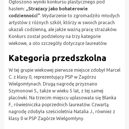
Ogłoszono wyniki konkursu plastycznego pod
hasłem:
„Strażacy jako bohaterowie
codzienności”
. Wydarzenie to zgromadziło młodych
artystów z różnych szkół, którzy w swoich pracach
ukazali codzienną, ale jakże ważną pracę strażaków.
Konkurs został podzielony na trzy kategorie
wiekowe, a oto szczegóły dotyczące laureatów.
Kategoria przedszkolna
W tej grupie wiekowej pierwsze miejsce zdobył Marcel
C. z klasy 0, reprezentujący PSP w Zagórzu
Wielgomłynach. Drugą nagrodę przyznano
Szymonowi S., także w wieku 5 lat, z tej samej
placówki. Na trzecim miejscu uplasowała się Blanka
F., rówieśniczka poprzednich laureatów. Czwartą
nagrodę zdobyła sześcioletnia Natalia J., również z
klasy 0 w PSP Zagórze Wielgomłyny.