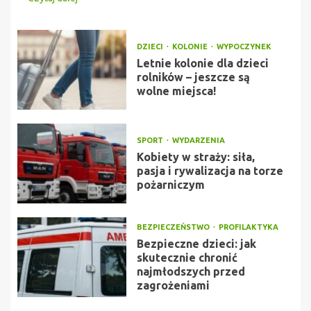
DZIECI
KOLONIE
WYPOCZYNEK
Letnie kolonie dla dzieci
rolników – jeszcze są
wolne miejsca!
SPORT
WYDARZENIA
Kobiety w straży: siła,
pasja i rywalizacja na torze
pożarniczym
BEZPIECZEŃSTWO
PROFILAKTYKA
Bezpieczne dzieci: jak
skutecznie chronić
najmłodszych przed
zagrożeniami