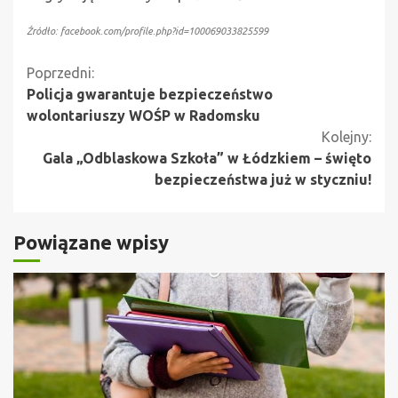
Źródło: facebook.com/profile.php?id=100069033825599
Kontynuuj
Poprzedni:
Policja gwarantuje bezpieczeństwo
czytanie
wolontariuszy WOŚP w Radomsku
Kolejny:
Gala „Odblaskowa Szkoła” w Łódzkiem – święto
bezpieczeństwa już w styczniu!
Powiązane wpisy