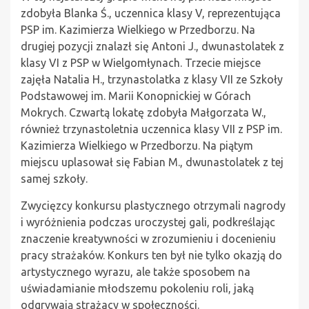
zdobyła Blanka Ś., uczennica klasy V, reprezentująca
PSP im. Kazimierza Wielkiego w Przedborzu. Na
drugiej pozycji znalazł się Antoni J., dwunastolatek z
klasy VI z PSP w Wielgomłynach. Trzecie miejsce
zajęła Natalia H., trzynastolatka z klasy VII ze Szkoły
Podstawowej im. Marii Konopnickiej w Górach
Mokrych. Czwartą lokatę zdobyła Małgorzata W.,
również trzynastoletnia uczennica klasy VII z PSP im.
Kazimierza Wielkiego w Przedborzu. Na piątym
miejscu uplasował się Fabian M., dwunastolatek z tej
samej szkoły.
Zwycięzcy konkursu plastycznego otrzymali nagrody
i wyróżnienia podczas uroczystej gali, podkreślając
znaczenie kreatywności w zrozumieniu i docenieniu
pracy strażaków. Konkurs ten był nie tylko okazją do
artystycznego wyrazu, ale także sposobem na
uświadamianie młodszemu pokoleniu roli, jaką
odgrywają strażacy w społeczności.