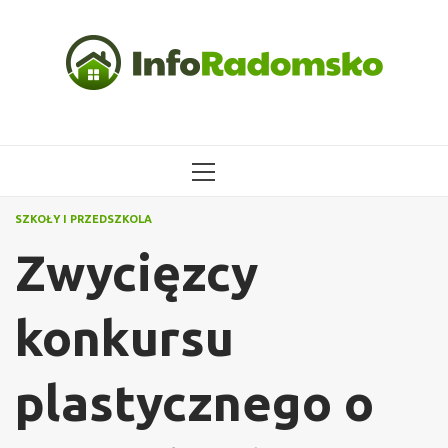
Przejdź
do
treści
MENU
GŁÓWNE
SZKOŁY I PRZEDSZKOLA
Zwycięzcy
konkursu
plastycznego o