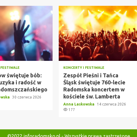
 FESTIWALE
KONCERTY I FESTIWALE
w świętuje bób:
Zespół Pieśni i Tańca
uzyka i radość w
Śląsk świętuje 760-lecie
adomszczańskiego
Radomska koncertem w
kościele św. Lamberta
owska
30 czerwca 2026
Anna Laskowska
14 czerwca 2026
177
©2022 inforadomsko.pl - Wszystkie prawa zastrzeżone