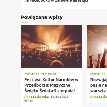
na Facebooku w zaledwie miesiąc!
Powiązane wpisy
KONCERTY I FESTIWALE
KONCERTY I
Festiwal Kultur Narodów w
Rozwija
Przedborzu: Muzyczne
pasje n
Święto Świata 9 sierpnia!
warszta
Anna Laskowska
12 lipca 2026
Anna Lask
106