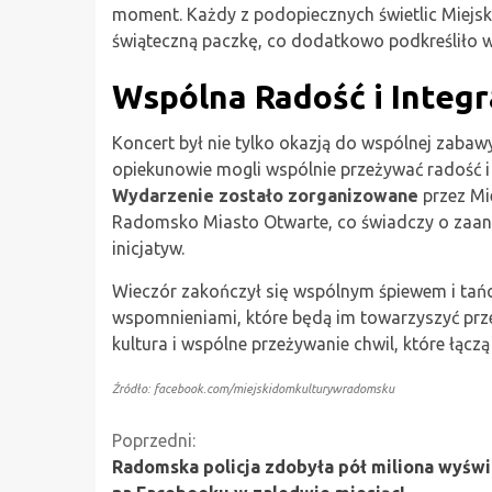
moment. Każdy z podopiecznych świetlic Miej
świąteczną paczkę, co dodatkowo podkreśliło w
Wspólna Radość i Integr
Koncert był nie tylko okazją do wspólnej zabawy,
opiekunowie mogli wspólnie przeżywać radość i 
Wydarzenie zostało zorganizowane
przez Mi
Radomsko Miasto Otwarte, co świadczy o zaang
inicjatyw.
Wieczór zakończył się wspólnym śpiewem i tań
wspomnieniami, które będą im towarzyszyć przez
kultura i wspólne przeżywanie chwil, które łączą
Źródło: facebook.com/miejskidomkulturywradomsku
Kontynuuj
Poprzedni:
Radomska policja zdobyła pół miliona wyświ
czytanie