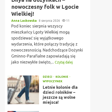
nowoczesny folk w Lgocie
Wielkiej!
Anna Laskowska
8 sierpnia 2026
11
Pod koniec sierpnia wszyscy
mieszkańcy Lgoty Wielkiej mogą
spodziewać się wyjątkowego
wydarzenia, które połączy tradycję z
nowoczesnością. Nadchodzące Dożynki
Gminno-Parafialne zapowiadają się
jako niezwykłe święto,...
Czytaj dalej
DZIECI
KOLONIE
WYPOCZYNEK
Letnie kolonie dla
dzieci rolników –
jeszcze są wolne
miejsca!