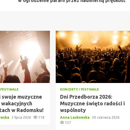
w ogrodzenie parafii przez nadmierną prędkość
 FESTIWALE
KONCERTY I FESTIWALE
j swoje muzyczne
Dni Przedborza 2026:
a wakacyjnych
Muzyczne święto radości i
tach w Radomsku!
wspólnoty
owska
3 lipca 2026
118
Anna Laskowska
30 czerwca 2026
137