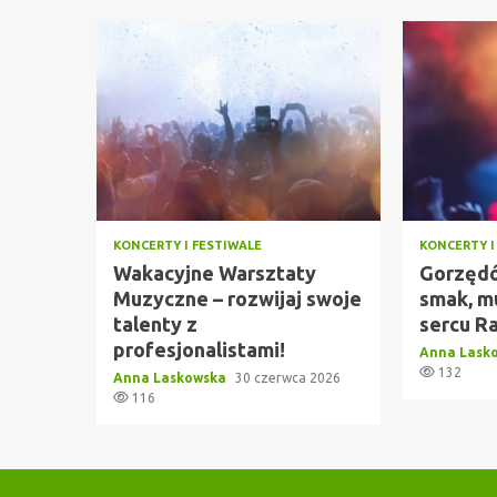
KONCERTY I FESTIWALE
KONCERTY I
Wakacyjne Warsztaty
Gorzędó
Muzyczne – rozwijaj swoje
smak, m
talenty z
sercu R
profesjonalistami!
Anna Lask
132
Anna Laskowska
30 czerwca 2026
116