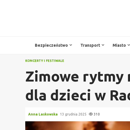
Przejdź
do
treści
Bezpieczeństwo
Transport
Miasto
KONCERTY I FESTIWALE
Zimowe rytmy r
dla dzieci w R
Anna Laskowska
13 grudnia 2025
310