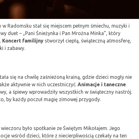
y w Radomsku stał się miejscem pełnym śmiechu, muzyki i
kowy duet – „Pani Śnieżynka i Pan Mroźna Minka”, który
.
Koncert familijny
stworzył ciepłą, świąteczną atmosferę,
i i zabawy.
i
a się na chwilę zaśnieżoną krainą, gdzie dzieci mogły nie
akże aktywnie w nich uczestniczyć.
Animacje i taneczne
y, a śpiewy wprowadziły wszystkich w świąteczny nastrój.
to, by każdy poczuł magię zimowej przygody.
wieczoru było spotkanie ze Świętym Mikołajem. Jego
je wśród dzieci, które z niecierpliwością czekały na ten