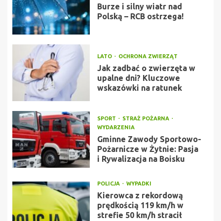
Burze i silny wiatr nad
Polską – RCB ostrzega!
LATO
OCHRONA ZWIERZĄT
Jak zadbać o zwierzęta w
upalne dni? Kluczowe
wskazówki na ratunek
SPORT
STRAŻ POŻARNA
WYDARZENIA
Gminne Zawody Sportowo-
Pożarnicze w Żytnie: Pasja
i Rywalizacja na Boisku
POLICJA
WYPADKI
Kierowca z rekordową
prędkością 119 km/h w
strefie 50 km/h stracił