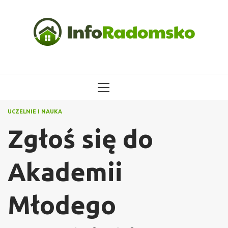
Przejdź
do
treści
MENU
GŁÓWNE
UCZELNIE I NAUKA
Zgłoś się do
Akademii
Młodego