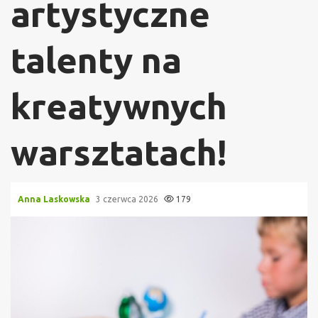
artystyczne
talenty na
kreatywnych
warsztatach!
Anna Laskowska
3 czerwca 2026
179