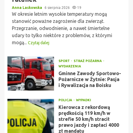
Anna Laskowska
6 sierpnia 2026
19
W okresie letnim wysokie temperatury mogą
stanowić poważne zagrożenie dla zwierząt.
Przegrzanie, odwodnienie, a nawet śmiertelne
udary to tylko niektóre z problemów, z którymi
mogą...
Czytaj dalej
SPORT
STRAŻ POŻARNA
WYDARZENIA
Gminne Zawody Sportowo-
Pożarnicze w Żytnie: Pasja
i Rywalizacja na Boisku
POLICJA
WYPADKI
Kierowca z rekordową
prędkością 119 km/h w
strefie 50 km/h stracił
prawo jazdy i zapłaci 4000
zł mandatu