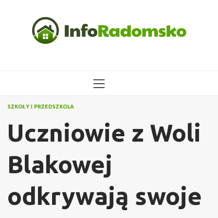
Przejdź
do
treści
MENU
GŁÓWNE
SZKOŁY I PRZEDSZKOLA
Uczniowie z Woli
Blakowej
odkrywają swoje