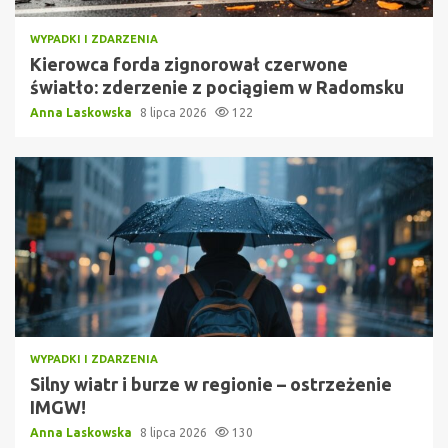
WYPADKI I ZDARZENIA
Kierowca forda zignorował czerwone
światło: zderzenie z pociągiem w Radomsku
Anna Laskowska
8 lipca 2026
122
WYPADKI I ZDARZENIA
Silny wiatr i burze w regionie – ostrzeżenie
IMGW!
Anna Laskowska
8 lipca 2026
130