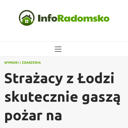
Przejdź
do
treści
MENU
GŁÓWNE
WYPADKI I ZDARZENIA
Strażacy z Łodzi
skutecznie gaszą
pożar na