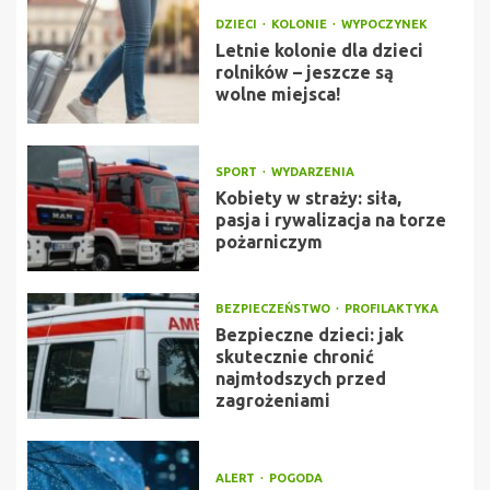
DZIECI
KOLONIE
WYPOCZYNEK
Letnie kolonie dla dzieci
rolników – jeszcze są
wolne miejsca!
SPORT
WYDARZENIA
Kobiety w straży: siła,
pasja i rywalizacja na torze
pożarniczym
BEZPIECZEŃSTWO
PROFILAKTYKA
Bezpieczne dzieci: jak
skutecznie chronić
najmłodszych przed
zagrożeniami
ALERT
POGODA