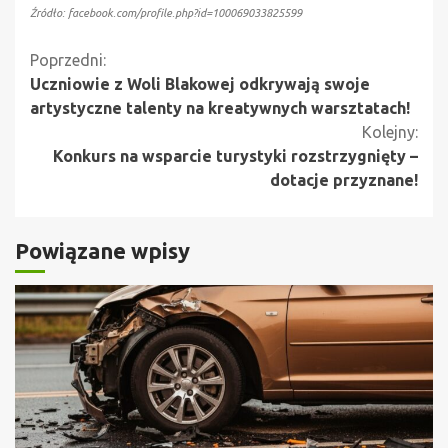
Źródło: facebook.com/profile.php?id=100069033825599
Kontynuuj
Poprzedni:
Uczniowie z Woli Blakowej odkrywają swoje
czytanie
artystyczne talenty na kreatywnych warsztatach!
Kolejny:
Konkurs na wsparcie turystyki rozstrzygnięty –
dotacje przyznane!
Powiązane wpisy