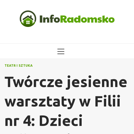
Przejdź
do
treści
MENU
GŁÓWNE
TEATR I SZTUKA
Twórcze jesienne
warsztaty w Filii
nr 4: Dzieci