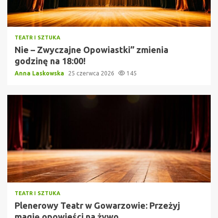
TEATR I SZTUKA
Nie – Zwyczajne Opowiastki” zmienia
godzinę na 18:00!
Anna Laskowska
25 czerwca 2026
145
TEATR I SZTUKA
Plenerowy Teatr w Gowarzowie: Przeżyj
magię opowieści na żywo