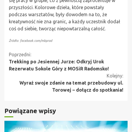
się pracy w grupie, co z pewnością zaprocentuje w
przyszłości. Kolorowe dzieła, które powstały
podczas warsztatów, były dowodem na to, że
kreatywność nie zna granic, a każdy uczestnik dodał
coś od siebie, tworząc niepowtarzalną całość.
Źródło: facebook.com/mbprad
Kontynuuj
Poprzedni:
Trekking po Jesiennej Jurze: Odkryj Urok
czytanie
Rezerwatu Sokole Góry z MOSiR Radomsko!
Kolejny:
Wyraź swoje zdanie na temat przebudowy ul.
Torowej – dołącz do spotkania!
Powiązane wpisy