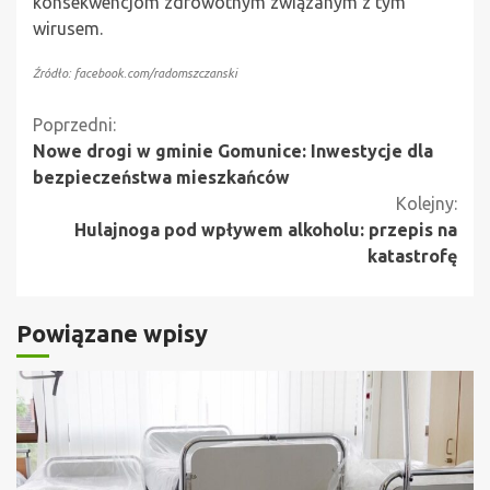
konsekwencjom zdrowotnym związanym z tym
wirusem.
Źródło: facebook.com/radomszczanski
Kontynuuj
Poprzedni:
Nowe drogi w gminie Gomunice: Inwestycje dla
czytanie
bezpieczeństwa mieszkańców
Kolejny:
Hulajnoga pod wpływem alkoholu: przepis na
katastrofę
Powiązane wpisy