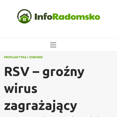
Przejdź
do
treści
MENU
GŁÓWNE
PROFILAKTYKA I ZDROWIE
RSV – groźny
wirus
zagrażający