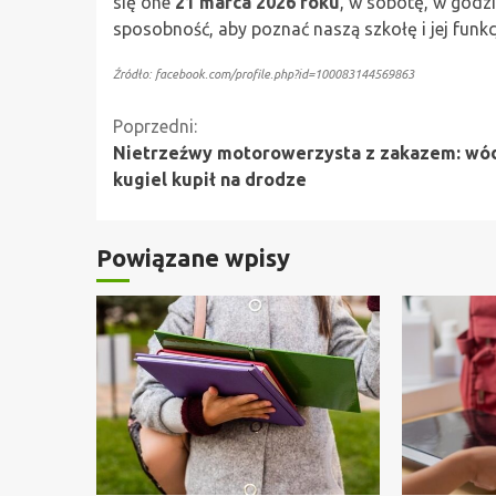
się one
21 marca 2026 roku
, w sobotę, w godz
sposobność, aby poznać naszą szkołę i jej fun
Źródło: facebook.com/profile.php?id=100083144569863
Kontynuuj
Poprzedni:
Nietrzeźwy motorowerzysta z zakazem: wód
czytanie
kugiel kupił na drodze
Powiązane wpisy