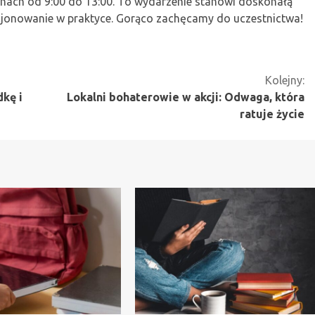
inach od 9:00 do 13:00. To wydarzenie stanowi doskonałą
kcjonowanie w praktyce. Gorąco zachęcamy do uczestnictwa!
Kolejny:
kę i
Lokalni bohaterowie w akcji: Odwaga, która
ratuje życie