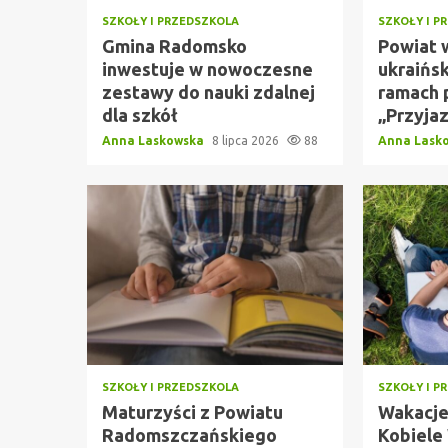
SZKOŁY I PRZEDSZKOLA
SZKOŁY I P
Gmina Radomsko
Powiat 
inwestuje w nowoczesne
ukraińsk
zestawy do nauki zdalnej
ramach 
dla szkół
„Przyja
Anna Laskowska
8 lipca 2026
88
Anna Lask
SZKOŁY I PRZEDSZKOLA
SZKOŁY I P
Maturzyści z Powiatu
Wakacje
Radomszczańskiego
Kobiele