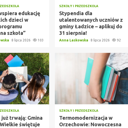
RZEDSZKOLA
SZKOŁY I PRZEDSZKOLA
wspiera edukację
Stypendia dla
ich dzieci w
utalentowanych uczniów z
programu
gminy Ładzice – aplikuj do
zna szkoła”
31 sierpnia!
owska
8 lipca 2026
103
Anna Laskowska
8 lipca 2026
92
RZEDSZKOLA
SZKOŁY I PRZEDSZKOLA
 już trwają: Gmina
Termomodernizacja w
 Wielkie świętuje
Orzechowie: Nowoczesna