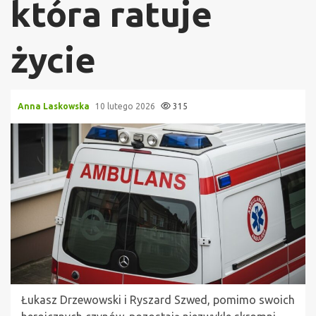
która ratuje
życie
Anna Laskowska
10 lutego 2026
315
Łukasz Drzewowski i Ryszard Szwed, pomimo swoich