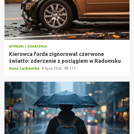
WYPADKI I ZDARZENIA
Kierowca forda zignorował czerwone
światło: zderzenie z pociągiem w Radomsku
Anna Laskowska
8 lipca 2026
117