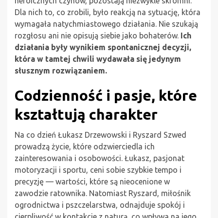
heroicznych czynów, pozostają niezwykle skromni.
Dla nich to, co zrobili, było reakcją na sytuację, która
wymagała natychmiastowego działania. Nie szukają
rozgłosu ani nie opisują siebie jako bohaterów.
Ich
działania były wynikiem spontanicznej decyzji,
która w tamtej chwili wydawała się jedynym
słusznym rozwiązaniem.
Codzienność i pasje, które
kształtują charakter
Na co dzień Łukasz Drzewowski i Ryszard Szwed
prowadzą życie, które odzwierciedla ich
zainteresowania i osobowości. Łukasz, pasjonat
motoryzacji i sportu, ceni sobie szybkie tempo i
precyzję — wartości, które są nieocenione w
zawodzie ratownika. Natomiast Ryszard, miłośnik
ogrodnictwa i pszczelarstwa, odnajduje spokój i
cierpliwość w kontakcie z naturą, co wpływa na jego