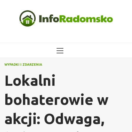
Przejdź
do
treści
MENU
GŁÓWNE
WYPADKI I ZDARZENIA
Lokalni
bohaterowie w
akcji: Odwaga,