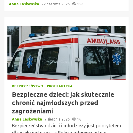
Anna Laskowska
22 czerwca 2026
156
BEZPIECZEŃSTWO
PROFILAKTYKA
Bezpieczne dzieci: jak skutecznie
chronić najmłodszych przed
zagrożeniami
Anna Laskowska
7 sierpnia 2026
16
Bezpieczeństwo dzieci i młodzieży jest priorytetem
dla wielu instytucji, a Policja odgrywa w tym