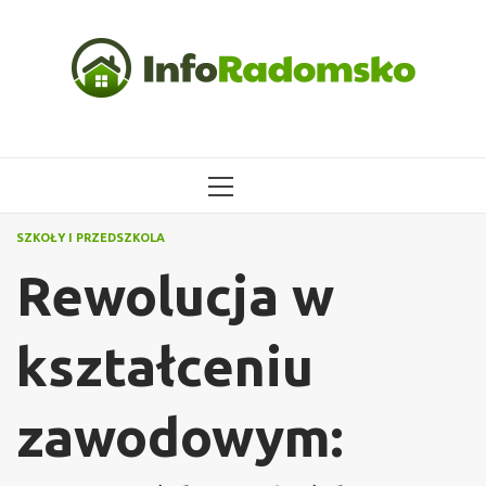
Przejdź
do
treści
MENU
GŁÓWNE
SZKOŁY I PRZEDSZKOLA
Rewolucja w
kształceniu
zawodowym: