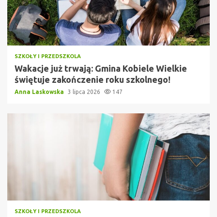
SZKOŁY I PRZEDSZKOLA
Wakacje już trwają: Gmina Kobiele Wielkie
świętuje zakończenie roku szkolnego!
Anna Laskowska
3 lipca 2026
147
SZKOŁY I PRZEDSZKOLA