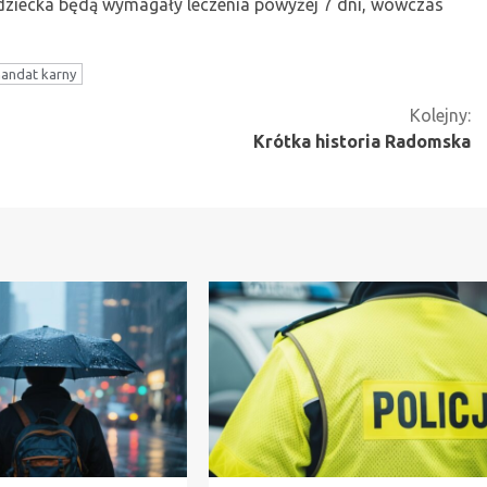
ia dziecka będą wymagały leczenia powyżej 7 dni, wówczas
andat karny
Kolejny:
Krótka historia Radomska