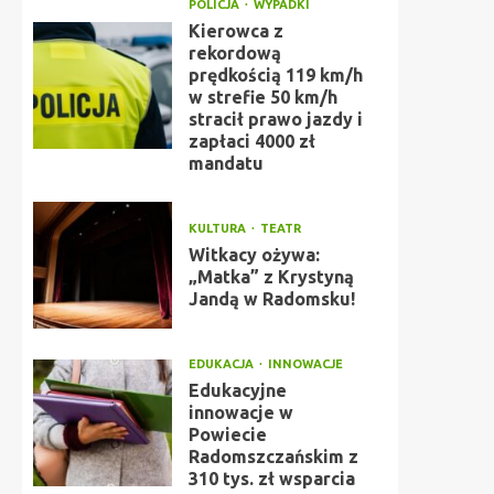
POLICJA
WYPADKI
Kierowca z
rekordową
prędkością 119 km/h
w strefie 50 km/h
stracił prawo jazdy i
zapłaci 4000 zł
mandatu
KULTURA
TEATR
Witkacy ożywa:
„Matka” z Krystyną
Jandą w Radomsku!
EDUKACJA
INNOWACJE
Edukacyjne
innowacje w
Powiecie
Radomszczańskim z
310 tys. zł wsparcia