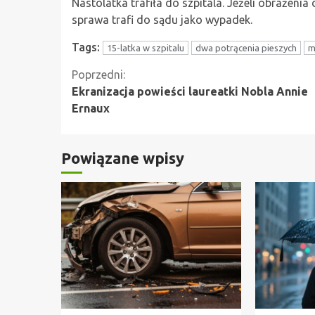
Nastolatka trafiła do szpitala. Jeżeli obrażen
sprawa trafi do sądu jako wypadek.
Tags:
15-latka w szpitalu
dwa potrącenia pieszych
m
Kontynuuj
Poprzedni:
Ekranizacja powieści laureatki Nobla Annie
czytanie
Ernaux
Powiązane wpisy