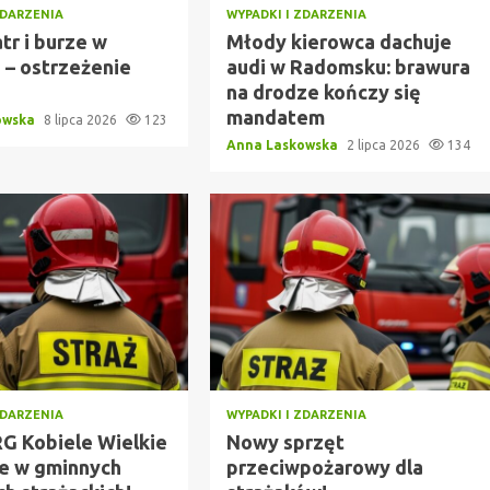
ZDARZENIA
WYPADKI I ZDARZENIA
atr i burze w
Młody kierowca dachuje
 – ostrzeżenie
audi w Radomsku: brawura
na drodze kończy się
mandatem
owska
8 lipca 2026
123
Anna Laskowska
2 lipca 2026
134
ZDARZENIA
WYPADKI I ZDARZENIA
G Kobiele Wielkie
Nowy sprzęt
je w gminnych
przeciwpożarowy dla