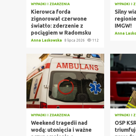
WYPADKI I ZDARZENIA
WYPADKI I 
Kierowca forda
Silny wi
zignorował czerwone
regionie
światło: zderzenie z
IMGW!
pociągiem w Radomsku
Anna Lask
Anna Laskowska
8 lipca 2026
112
WYPADKI I ZDARZENIA
WYPADKI I 
Weekend tragedii nad
OSP KSR
wodą: utonięcia i ważne
triumfu