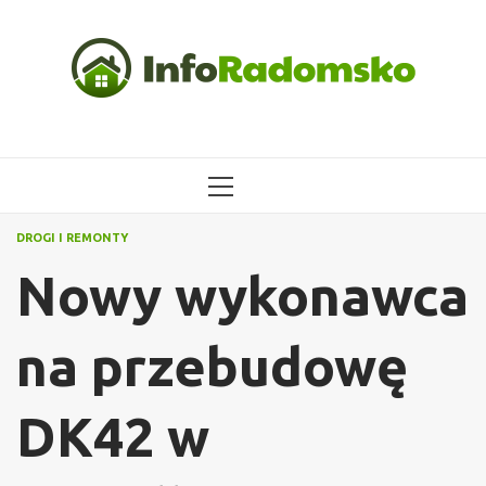
Przejdź
do
treści
MENU
GŁÓWNE
DROGI I REMONTY
Nowy wykonawca
na przebudowę
DK42 w