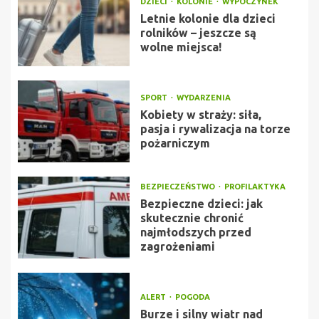
DZIECI
KOLONIE
WYPOCZYNEK
Letnie kolonie dla dzieci
rolników – jeszcze są
wolne miejsca!
SPORT
WYDARZENIA
Kobiety w straży: siła,
pasja i rywalizacja na torze
pożarniczym
BEZPIECZEŃSTWO
PROFILAKTYKA
Bezpieczne dzieci: jak
skutecznie chronić
najmłodszych przed
zagrożeniami
ALERT
POGODA
Burze i silny wiatr nad