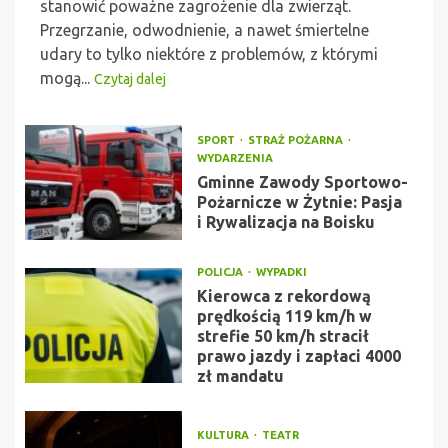
stanowić poważne zagrożenie dla zwierząt.
Przegrzanie, odwodnienie, a nawet śmiertelne
udary to tylko niektóre z problemów, z którymi
mogą...
Czytaj dalej
SPORT
STRAŻ POŻARNA
WYDARZENIA
Gminne Zawody Sportowo-
Pożarnicze w Żytnie: Pasja
i Rywalizacja na Boisku
POLICJA
WYPADKI
Kierowca z rekordową
prędkością 119 km/h w
strefie 50 km/h stracił
prawo jazdy i zapłaci 4000
zł mandatu
KULTURA
TEATR