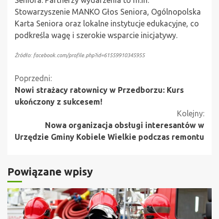
Stowarzyszenie MANKO Głos Seniora, Ogólnopolska
Karta Seniora oraz lokalne instytucje edukacyjne, co
podkreśla wagę i szerokie wsparcie inicjatywy.
Źródło: facebook.com/profile.php?id=61559910345955
Kontynuuj
Poprzedni:
Nowi strażacy ratownicy w Przedborzu: Kurs
czytanie
ukończony z sukcesem!
Kolejny:
Nowa organizacja obsługi interesantów w
Urzędzie Gminy Kobiele Wielkie podczas remontu
Powiązane wpisy