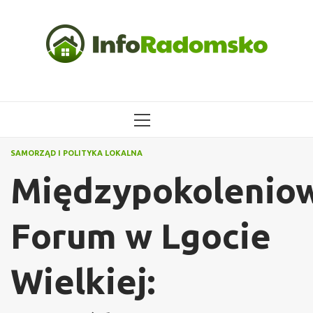
Przejdź
do
treści
MENU
GŁÓWNE
SAMORZĄD I POLITYKA LOKALNA
Międzypokolenio
Forum w Lgocie
Wielkiej: