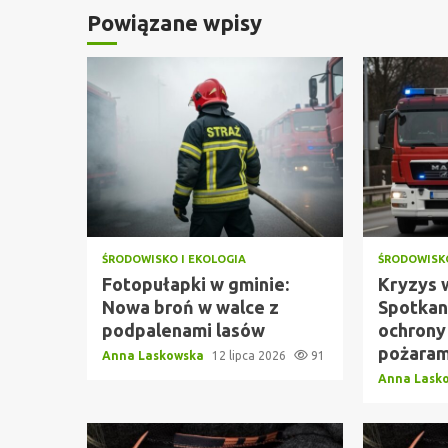
Powiązane wpisy
ŚRODOWISKO I EKOLOGIA
ŚRODOWISKO
Fotopułapki w gminie:
Kryzys 
Nowa broń w walce z
Spotkan
podpalenami lasów
ochrony
pożaram
Anna Laskowska
12 lipca 2026
91
Anna Lask