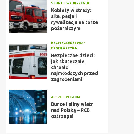
SPORT
WYDARZENIA
Kobiety w straży:
siła, pasja i
rywalizacja na torze
pożarniczym
BEZPIECZEŃSTWO
PROFILAKTYKA
Bezpieczne dzieci:
jak skutecznie
chronić
najmłodszych przed
zagrożeniami
ALERT
POGODA
Burze i silny wiatr
nad Polską – RCB
ostrzega!