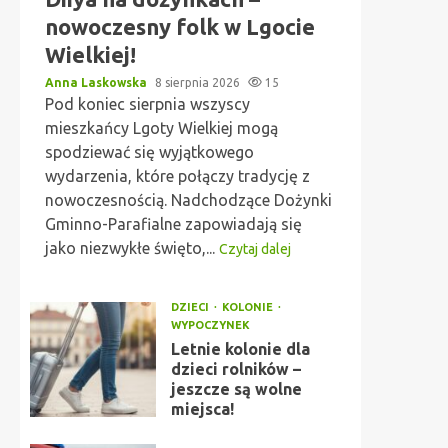
nowoczesny folk w Lgocie
Wielkiej!
Anna Laskowska
8 sierpnia 2026
15
Pod koniec sierpnia wszyscy
mieszkańcy Lgoty Wielkiej mogą
spodziewać się wyjątkowego
wydarzenia, które połączy tradycję z
nowoczesnością. Nadchodzące Dożynki
Gminno-Parafialne zapowiadają się
jako niezwykłe święto,...
Czytaj dalej
DZIECI
KOLONIE
WYPOCZYNEK
Letnie kolonie dla
dzieci rolników –
jeszcze są wolne
miejsca!