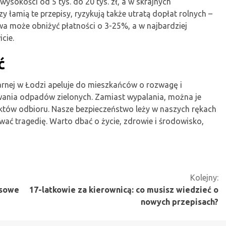
ysokości od 5 tys. do 20 tys. zł, a w skrajnych
y łamią te przepisy, ryzykują także utratą dopłat rolnych –
twa może obniżyć płatności o 3-25%, a w najbardziej
cie.
ć
ej w Łodzi apeluje do mieszkańców o rozwagę i
nia odpadów zielonych. Zamiast wypalania, można je
tów odbioru. Nasze bezpieczeństwo leży w naszych rękach
ć tragedię. Warto dbać o życie, zdrowie i środowisko,
Kolejny:
nsowe
17-latkowie za kierownicą: co musisz wiedzieć o
nowych przepisach?