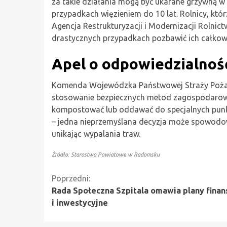
za takie działania mogą być ukarane grzywną w w
przypadkach więzieniem do 10 lat. Rolnicy, którz
Agencja Restrukturyzacji i Modernizacji Rolnic
drastycznych przypadkach pozbawić ich całkowi
Apel o odpowiedzialnoś
Komenda Wojewódzka Państwowej Straży Pożarn
stosowanie bezpiecznych metod zagospodarowa
kompostować lub oddawać do specjalnych punk
– jedna nieprzemyślana decyzja może spowodowa
unikając wypalania traw.
Źródło: Starostwo Powiatowe w Radomsku
Kontynuuj
Poprzedni:
Rada Społeczna Szpitala omawia plany fina
czytanie
i inwestycyjne