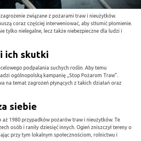
agrożenie związane z pożarami traw i nieużytków.
uszą coraz częściej interweniować, aby stłumić płomienie.
 tylko nielegalne, lecz także niebezpieczne dla ludzi i
 ich skutki
 celowego podpalania suchych roślin. Aby temu
wadzi ogólnopolską kampanię „Stop Pożarom Traw”.
wa na temat zagrożeń płynących z takich działań oraz
a siebie
aż 1980 przypadków pożarów traw i nieużytków. Te
ch osób i raniły dziesięć innych. Ogień zniszczył tereny o
żając przy tym lokalnym społecznościom, rolnictwu i