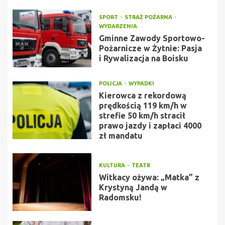
SPORT
STRAŻ POŻARNA
WYDARZENIA
Gminne Zawody Sportowo-
Pożarnicze w Żytnie: Pasja
i Rywalizacja na Boisku
POLICJA
WYPADKI
Kierowca z rekordową
prędkością 119 km/h w
strefie 50 km/h stracił
prawo jazdy i zapłaci 4000
zł mandatu
KULTURA
TEATR
Witkacy ożywa: „Matka” z
Krystyną Jandą w
Radomsku!