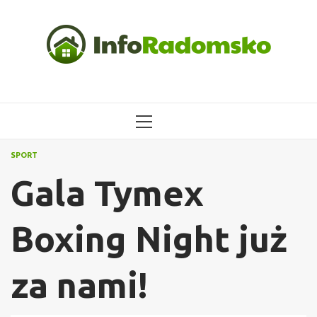
Przejdź
do
treści
MENU
GŁÓWNE
SPORT
Gala Tymex
Boxing Night już
za nami!