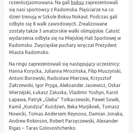
rozentuzjazmowana. Na gali
boksu
zaprezentowali
się nasi sportowcy z Radomska. Pięściarze na co
dzień trenują w Szkole Boksu Nokaut. Podczas gali
odbyło się 8 walk zawodowych. Zrealizowane
zostały także 3 amatorskie walki olimpijskie. Całość
wydarzenia odbyła się na Miejskiej Hali Sportowej w
Radomsku. Zwycięskie puchary wręczał Prezydent
Miasta Radomsko.
Na ringu zaprezentowali się następujący uczestnicy:
Hanna Korycka, Julianna Mrozińska, Filip Muszyński,
Antoni Borowski, Radosław Mierzwa, Krzysztof
Zakrzewski, Igor Pryga, Aleksander Jasiewicz, Oskar
Wierzejski, Łukasz Załuska, Vladimir Yushyn, Karol
Łapawa, Patryk „Gleba” Tołkaczewski, Paweł Sowik,
Kamil „Kundzia” Kuździeń, Beka Murjikneli, Tomasz
Nowicki, Tomas Andersem Reynoso, Damian Jonaka,
Andrew Robinson, Robert Parzęczewski, Alexander
Rigas – Taras Golovoshchenko.