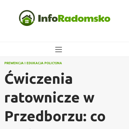
Przejdź
do
treści
MENU
GŁÓWNE
PREWENCJA I EDUKACJA POLICYJNA
Ćwiczenia
ratownicze w
Przedborzu: co