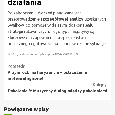
działania
Po zakończeniu ćwiczeń planowane jest
przeprowadzenie
szczegółowej analizy
uzyskanych
wyników, co pomoże w dalszym doskonaleniu
strategii ratowniczych. Tego typu inicjatywy są
kluczowe dla zapewnienia bezpieczeństwa
publicznego i gotowości na nieprzewidziane sytuacje.
Źródło: facebook.com/profile.php?id=100075800302579
Kontynuuj
Poprzedni:
Przymrozki na horyzoncie – ostrzeżenie
czytanie
meteorologiczne!
Kolejny:
Pokolenie Y: Muzyczny dialog między pokoleniami
Powiązane wpisy