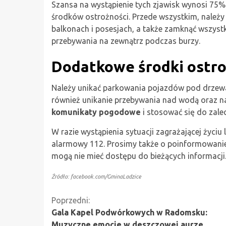
Szansa na wystąpienie tych zjawisk wynosi 75%
środków ostrożności. Przede wszystkim, należ
balkonach i posesjach, a także zamknąć wszystk
przebywania na zewnątrz podczas burzy.
Dodatkowe środki ostro
Należy unikać parkowania pojazdów pod drzewam
również unikanie przebywania nad wodą oraz na 
komunikaty pogodowe
i stosować się do zale
W razie wystąpienia sytuacji zagrażającej życi
alarmowy 112. Prosimy także o poinformowanie 
mogą nie mieć dostępu do bieżących informacji
Źródło: facebook.com/GminaLadzice
Kontynuuj
Poprzedni:
Gala Kapel Podwórkowych w Radomsku:
czytanie
Muzyczne emocje w deszczowej aurze