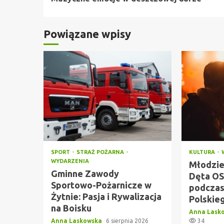
Powiązane wpisy
SPORT
STRAŻ POŻARNA
KULTURA
WYDARZENIA
Młodzie
Gminne Zawody
Dęta OS
Sportowo-Pożarnicze w
podczas
Żytnie: Pasja i Rywalizacja
Polskie
na Boisku
Anna Lask
Anna Laskowska
6 sierpnia 2026
34