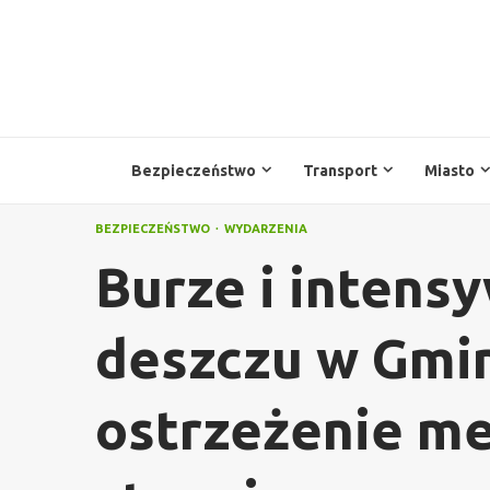
Przejdź
do
treści
Bezpieczeństwo
Transport
Miasto
BEZPIECZEŃSTWO
WYDARZENIA
Burze i intens
deszczu w Gmin
ostrzeżenie me