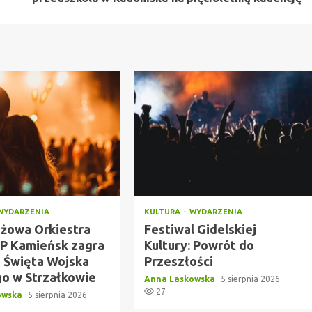
WYDARZENIA
KULTURA
WYDARZENIA
żowa Orkiestra
Festiwal Gidelskiej
P Kamieńsk zagra
Kultury: Powrót do
 Święta Wojska
Przeszłości
go w Strzałkowie
Anna Laskowska
5 sierpnia 2026
27
owska
5 sierpnia 2026