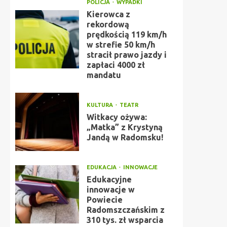
POLICJA
WYPADKI
Kierowca z
rekordową
prędkością 119 km/h
w strefie 50 km/h
stracił prawo jazdy i
zapłaci 4000 zł
mandatu
KULTURA
TEATR
Witkacy ożywa:
„Matka” z Krystyną
Jandą w Radomsku!
EDUKACJA
INNOWACJE
Edukacyjne
innowacje w
Powiecie
Radomszczańskim z
310 tys. zł wsparcia