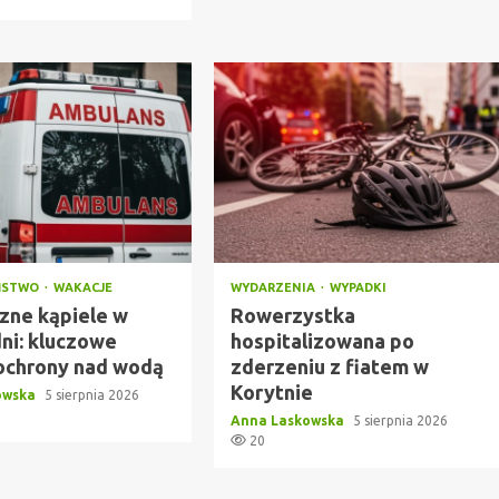
ŃSTWO
WAKACJE
WYDARZENIA
WYPADKI
zne kąpiele w
Rowerzystka
dni: kluczowe
hospitalizowana po
ochrony nad wodą
zderzeniu z fiatem w
Korytnie
owska
5 sierpnia 2026
Anna Laskowska
5 sierpnia 2026
20