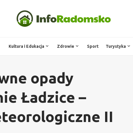
Kultura i Edukacja
Zdrowie
Sport
Turystyka
ywne opady
ie Ładzice –
teorologiczne II