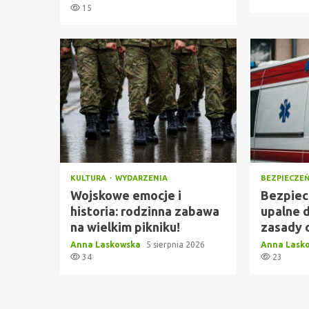
15
KULTURA
WYDARZENIA
BEZPIECZE
Wojskowe emocje i
Bezpiec
historia: rodzinna zabawa
upalne 
na wielkim pikniku!
zasady 
Anna Laskowska
5 sierpnia 2026
Anna Lask
34
23