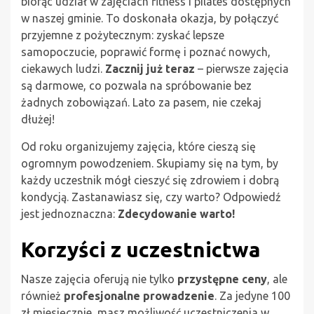
biorąc udział w zajęciach fitness i pilates dostępnych
w naszej gminie. To doskonała okazja, by połączyć
przyjemne z pożytecznym: zyskać lepsze
samopoczucie, poprawić formę i poznać nowych,
ciekawych ludzi.
Zacznij już teraz
– pierwsze zajęcia
są darmowe, co pozwala na spróbowanie bez
żadnych zobowiązań. Lato za pasem, nie czekaj
dłużej!
Od roku organizujemy zajęcia, które cieszą się
ogromnym powodzeniem. Skupiamy się na tym, by
każdy uczestnik mógł cieszyć się zdrowiem i dobrą
kondycją. Zastanawiasz się, czy warto? Odpowiedź
jest jednoznaczna:
Zdecydowanie warto!
Korzyści z uczestnictwa
Nasze zajęcia oferują nie tylko
przystępne ceny
, ale
również
profesjonalne prowadzenie
. Za jedyne 100
zł miesięcznie, masz możliwość uczestniczenia w