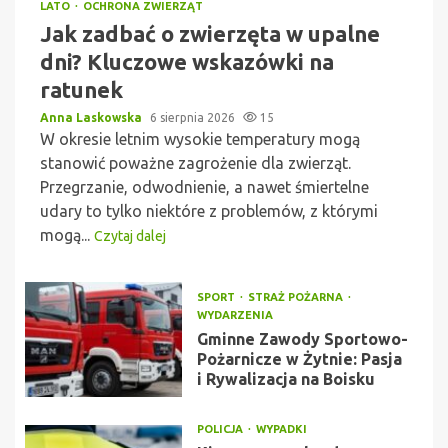
LATO
OCHRONA ZWIERZĄT
Jak zadbać o zwierzęta w upalne
dni? Kluczowe wskazówki na
ratunek
Anna Laskowska
6 sierpnia 2026
15
W okresie letnim wysokie temperatury mogą
stanowić poważne zagrożenie dla zwierząt.
Przegrzanie, odwodnienie, a nawet śmiertelne
udary to tylko niektóre z problemów, z którymi
mogą...
Czytaj dalej
SPORT
STRAŻ POŻARNA
WYDARZENIA
Gminne Zawody Sportowo-
Pożarnicze w Żytnie: Pasja
i Rywalizacja na Boisku
POLICJA
WYPADKI