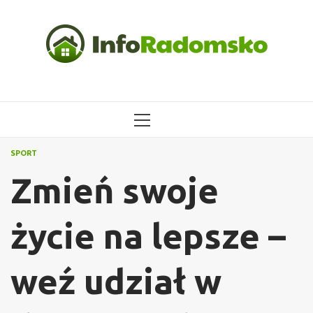
Przejdź
do
treści
MENU
GŁÓWNE
SPORT
Zmień swoje
życie na lepsze –
weź udział w