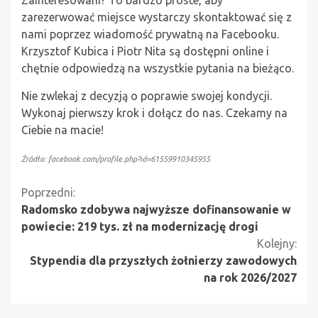
zarezerwować miejsce wystarczy skontaktować się z
nami poprzez wiadomość prywatną na Facebooku.
Krzysztof Kubica i Piotr Nita są dostępni online i
chętnie odpowiedzą na wszystkie pytania na bieżąco.
Nie zwlekaj z decyzją o poprawie swojej kondycji.
Wykonaj pierwszy krok i dołącz do nas. Czekamy na
Ciebie na macie!
Źródło: facebook.com/profile.php?id=61559910345955
Kontynuuj
Poprzedni:
Radomsko zdobywa najwyższe dofinansowanie w
czytanie
powiecie: 219 tys. zł na modernizację drogi
Kolejny:
Stypendia dla przyszłych żołnierzy zawodowych
na rok 2026/2027