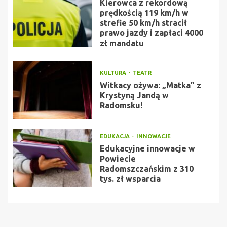
Kierowca z rekordową
prędkością 119 km/h w
strefie 50 km/h stracił
prawo jazdy i zapłaci 4000
zł mandatu
KULTURA
TEATR
Witkacy ożywa: „Matka” z
Krystyną Jandą w
Radomsku!
EDUKACJA
INNOWACJE
Edukacyjne innowacje w
Powiecie
Radomszczańskim z 310
tys. zł wsparcia