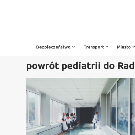
Przejdź
do
treści
Bezpieczeństwo
Transport
Miasto
powrót pediatrii do Ra