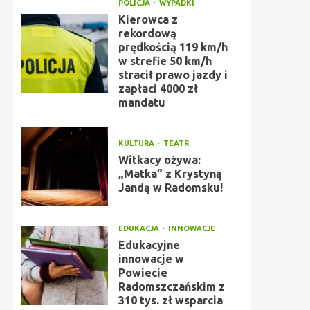
POLICJA
WYPADKI
Kierowca z
rekordową
prędkością 119 km/h
w strefie 50 km/h
stracił prawo jazdy i
zapłaci 4000 zł
mandatu
KULTURA
TEATR
Witkacy ożywa:
„Matka” z Krystyną
Jandą w Radomsku!
EDUKACJA
INNOWACJE
Edukacyjne
innowacje w
Powiecie
Radomszczańskim z
310 tys. zł wsparcia