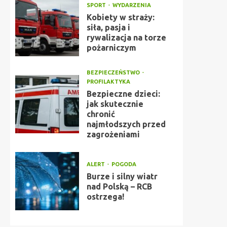
SPORT
WYDARZENIA
Kobiety w straży:
siła, pasja i
rywalizacja na torze
pożarniczym
BEZPIECZEŃSTWO
PROFILAKTYKA
Bezpieczne dzieci:
jak skutecznie
chronić
najmłodszych przed
zagrożeniami
ALERT
POGODA
Burze i silny wiatr
nad Polską – RCB
ostrzega!