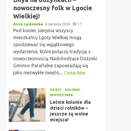
nowoczesny folk w Lgocie
Wielkiej!
Anna Laskowska
8 sierpnia 2026
17
Pod koniec sierpnia wszyscy
mieszkańcy Lgoty Wielkiej mogą
spodziewać się wyjątkowego
wydarzenia, które połączy tradycję z
nowoczesnością. Nadchodzące Dożynki
Gminno-Parafialne zapowiadają się
jako niezwykłe święto,...
Czytaj dalej
DZIECI
KOLONIE
WYPOCZYNEK
Letnie kolonie dla
dzieci rolników –
jeszcze są wolne
miejsca!