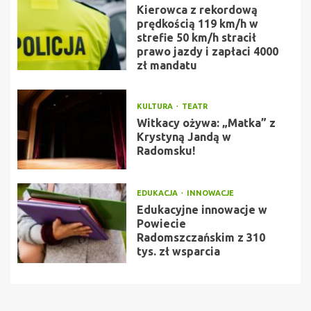
Kierowca z rekordową
prędkością 119 km/h w
strefie 50 km/h stracił
prawo jazdy i zapłaci 4000
zł mandatu
KULTURA
TEATR
Witkacy ożywa: „Matka” z
Krystyną Jandą w
Radomsku!
EDUKACJA
INNOWACJE
Edukacyjne innowacje w
Powiecie
Radomszczańskim z 310
tys. zł wsparcia