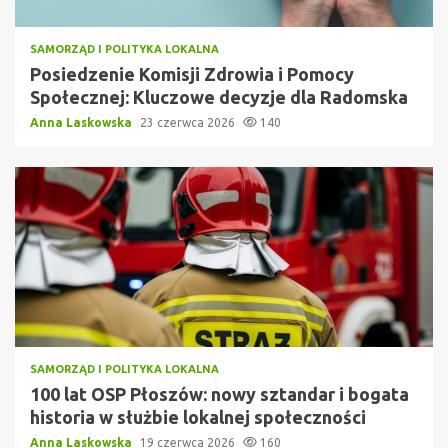
SAMORZĄD I POLITYKA LOKALNA
Posiedzenie Komisji Zdrowia i Pomocy
Społecznej: Kluczowe decyzje dla Radomska
Anna Laskowska
23 czerwca 2026
140
SAMORZĄD I POLITYKA LOKALNA
100 lat OSP Płoszów: nowy sztandar i bogata
historia w służbie lokalnej społeczności
Anna Laskowska
19 czerwca 2026
160