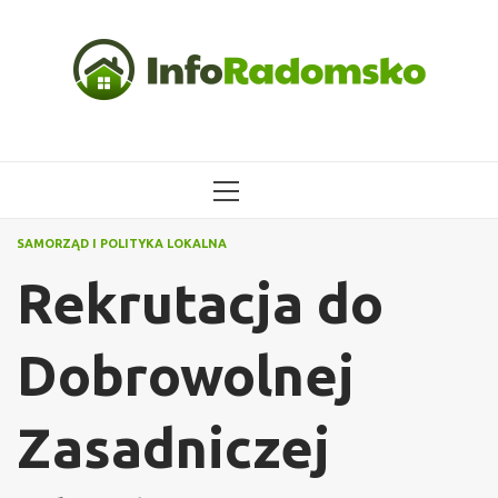
Przejdź
do
treści
MENU
GŁÓWNE
SAMORZĄD I POLITYKA LOKALNA
Rekrutacja do
Dobrowolnej
Zasadniczej