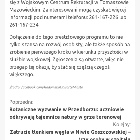
się z Wojskowym Centrum Rekrutacji w Tomaszowie
Mazowieckim. Zainteresowani mogą uzyskać więcej
informacji pod numerami telefonu: 261-167-226 lub
261-167-234.
Dołączenie do tego prestiżowego programu to nie
tylko szansa na rozwój osobisty, ale także sposób na
zrobienie pierwszego kroku w kierunku przyszłości w
służbie wojskowej. Zgłoszenia są otwarte, więc nie
przegap tej okazji, by stać się częścią czegoś
większego.
Źródło: facebook.com/RadomskoOtwarteMiasto
Kontynuuj
Poprzedni:
Botaniczne wyzwanie w Przedborzu: uczniowie
czytanie
odkrywają tajemnice natury w grze terenowej
Kolejny:
Zatrucie tlenkiem węgla w Niwie Goszczowskiej –
trzy osoby w szpitalu