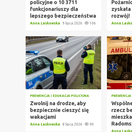
policyjne o 10 3711
Pożarni
funkcjonariuszy dla
zyskała
lepszego bezpieczeństwa
rozwój!
Anna Laskowska
9 lipca 2026
106
Anna Lask
PREWENCJA I EDUKACJA POLICYJNA
PREWENCJA 
Zwolnij na drodze, aby
Wspólne
bezpiecznie cieszyć się
rzecz b
wakacjami
mieszka
Radoms
Anna Laskowska
8 lipca 2026
90
Anna Lask