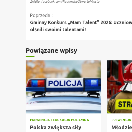
Źródło: facebook.com/RadomskoOtwarteMiasto
Kontynuuj
Poprzedni:
Gminny Konkurs „Mam Talent” 2026: Ucznio
czytanie
olśnili swoimi talentami!
Powiązane wpisy
PREWENCJA I EDUKACJA POLICYJNA
PREWENCJA 
Polska zwiększa siły
Młodzie