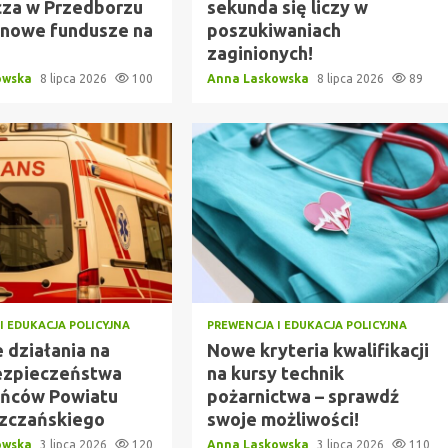
cza w Przedborzu
sekunda się liczy w
 nowe fundusze na
poszukiwaniach
zaginionych!
owska
8 lipca 2026
100
Anna Laskowska
8 lipca 2026
89
I EDUKACJA POLICYJNA
PREWENCJA I EDUKACJA POLICYJNA
 działania na
Nowe kryteria kwalifikacji
ezpieczeństwa
na kursy technik
ńców Powiatu
pożarnictwa – sprawdź
zczańskiego
swoje możliwości!
owska
3 lipca 2026
120
Anna Laskowska
3 lipca 2026
110