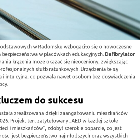
ł podstawowych w Radomsku wzbogaciło się o nowoczesne
m bezpieczeństwa w placówkach edukacyjnych.
Defibrylator
mania krążenia może okazać się nieoceniony, zwiększając
rofesjonalnych służb ratunkowych. Urządzenia te są
ta i intuicyjna, co pozwala nawet osobom bez doświadczenia
ocy.
kluczem do sukcesu
 została zrealizowana dzięki zaangażowaniu mieszkańców
26. Projekt ten, zatytułowany „AED w każdej szkole
i i mieszkańców”, zdobył szerokie poparcie, co jest
ności jest bezpieczeństwo najmłodszych oraz wszystkich