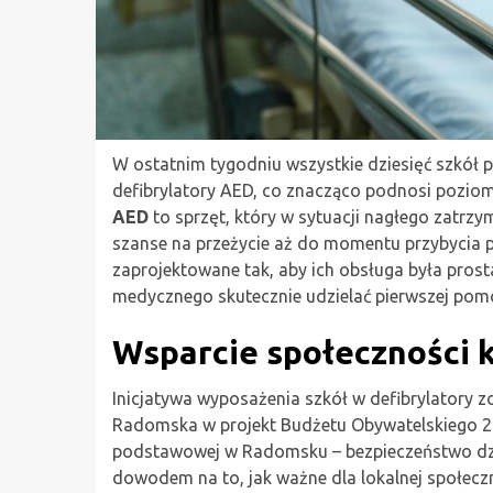
W ostatnim tygodniu wszystkie dziesięć szkó
defibrylatory AED, co znacząco podnosi pozio
AED
to sprzęt, który w sytuacji nagłego zatrzy
szanse na przeżycie aż do momentu przybycia p
zaprojektowane tak, aby ich obsługa była pros
medycznego skutecznie udzielać pierwszej pom
Wsparcie społeczności 
Inicjatywa wyposażenia szkół w defibrylatory
Radomska w projekt Budżetu Obywatelskiego 20
podstawowej w Radomsku – bezpieczeństwo dziec
dowodem na to, jak ważne dla lokalnej społecz