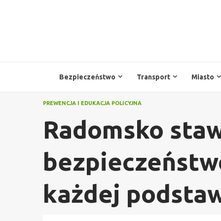
Przejdź
do
treści
Bezpieczeństwo
Transport
Miasto
PREWENCJA I EDUKACJA POLICYJNA
Radomsko staw
bezpieczeństwo
każdej podsta