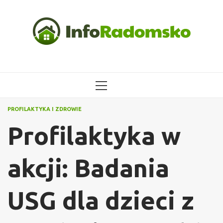
Przejdź
do
treści
MENU
GŁÓWNE
PROFILAKTYKA I ZDROWIE
Profilaktyka w
akcji: Badania
USG dla dzieci z