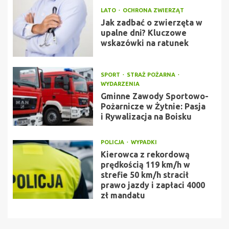
LATO
OCHRONA ZWIERZĄT
Jak zadbać o zwierzęta w
upalne dni? Kluczowe
wskazówki na ratunek
SPORT
STRAŻ POŻARNA
WYDARZENIA
Gminne Zawody Sportowo-
Pożarnicze w Żytnie: Pasja
i Rywalizacja na Boisku
POLICJA
WYPADKI
Kierowca z rekordową
prędkością 119 km/h w
strefie 50 km/h stracił
prawo jazdy i zapłaci 4000
zł mandatu