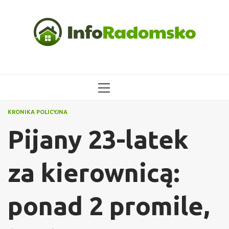
Przejdź
do
treści
MENU
GŁÓWNE
KRONIKA POLICYJNA
Pijany 23-latek
za kierownicą:
ponad 2 promile,