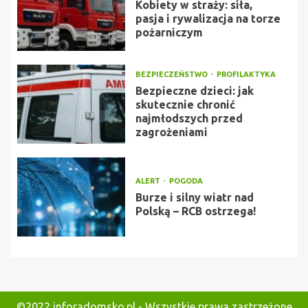
Kobiety w straży: siła,
pasja i rywalizacja na torze
pożarniczym
BEZPIECZEŃSTWO
PROFILAKTYKA
Bezpieczne dzieci: jak
skutecznie chronić
najmłodszych przed
zagrożeniami
ALERT
POGODA
Burze i silny wiatr nad
Polską – RCB ostrzega!
©2022 inforadomsko.pl - Wszystkie prawa zastrzeżone