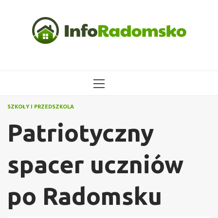
Przejdź
do
treści
MENU
GŁÓWNE
SZKOŁY I PRZEDSZKOLA
Patriotyczny
spacer uczniów
po Radomsku