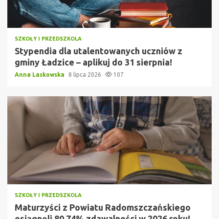
SZKOŁY I PRZEDSZKOLA
Stypendia dla utalentowanych uczniów z
gminy Ładzice – aplikuj do 31 sierpnia!
Anna Laskowska
8 lipca 2026
107
SZKOŁY I PRZEDSZKOLA
Maturzyści z Powiatu Radomszczańskiego
osiągnęli 80,74% zdawalności w 2026 roku!