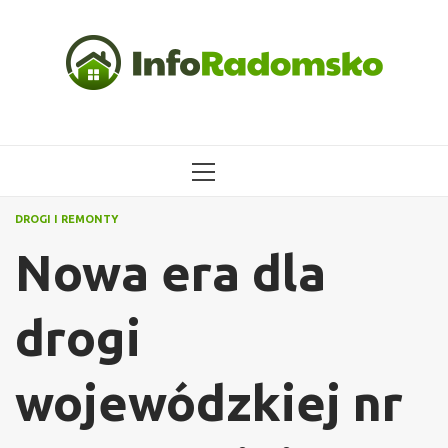
Przejdź
do
treści
MENU
GŁÓWNE
DROGI I REMONTY
Nowa era dla
drogi
wojewódzkiej nr