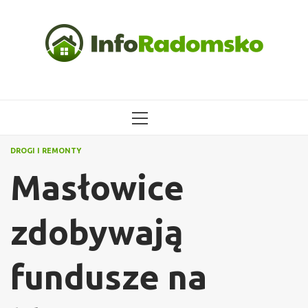
Przejdź
do
treści
MENU
GŁÓWNE
DROGI I REMONTY
Masłowice
zdobywają
fundusze na