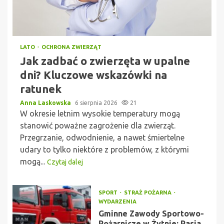
LATO
OCHRONA ZWIERZĄT
Jak zadbać o zwierzęta w upalne
dni? Kluczowe wskazówki na
ratunek
Anna Laskowska
6 sierpnia 2026
21
W okresie letnim wysokie temperatury mogą
stanowić poważne zagrożenie dla zwierząt.
Przegrzanie, odwodnienie, a nawet śmiertelne
udary to tylko niektóre z problemów, z którymi
mogą...
Czytaj dalej
SPORT
STRAŻ POŻARNA
WYDARZENIA
Gminne Zawody Sportowo-
Pożarnicze w Żytnie: Pasja