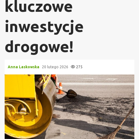
kluczowe
inwestycje
drogowe!
Anna Laskowska
20 lutego 2026
275