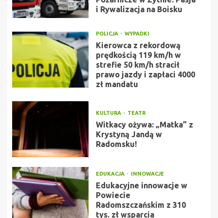
i Rywalizacja na Boisku
POLICJA
WYPADKI
Kierowca z rekordową
prędkością 119 km/h w
strefie 50 km/h stracił
prawo jazdy i zapłaci 4000
zł mandatu
KULTURA
TEATR
Witkacy ożywa: „Matka” z
Krystyną Jandą w
Radomsku!
EDUKACJA
INNOWACJE
Edukacyjne innowacje w
Powiecie
Radomszczańskim z 310
tys. zł wsparcia