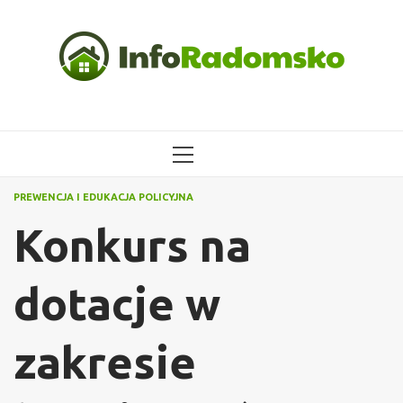
Przejdź
do
treści
MENU
GŁÓWNE
PREWENCJA I EDUKACJA POLICYJNA
Konkurs na
dotacje w
zakresie