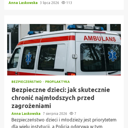
Anna Laskowska
3 lipca 2026
113
BEZPIECZEŃSTWO
PROFILAKTYKA
Bezpieczne dzieci: jak skutecznie
chronić najmłodszych przed
zagrożeniami
Anna Laskowska
7 sierpnia 2026
7
Bezpieczeństwo dzieci i młodzieży jest priorytetem
dla wielu instytucji, a Policja odgrywa w tym