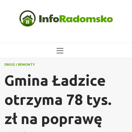
Przejdź
do
treści
MENU
GŁÓWNE
DROGI I REMONTY
Gmina Ładzice
otrzyma 78 tys.
zł na poprawę