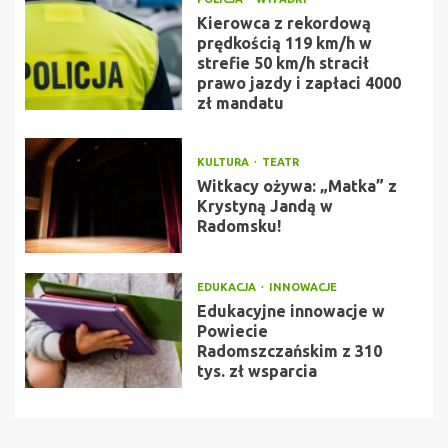
Kierowca z rekordową
prędkością 119 km/h w
strefie 50 km/h stracił
prawo jazdy i zapłaci 4000
zł mandatu
KULTURA
TEATR
Witkacy ożywa: „Matka” z
Krystyną Jandą w
Radomsku!
EDUKACJA
INNOWACJE
Edukacyjne innowacje w
Powiecie
Radomszczańskim z 310
tys. zł wsparcia