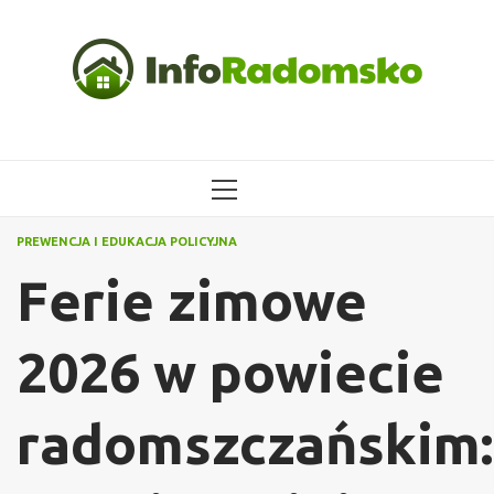
Przejdź
do
treści
MENU
GŁÓWNE
PREWENCJA I EDUKACJA POLICYJNA
Ferie zimowe
2026 w powiecie
radomszczańskim: