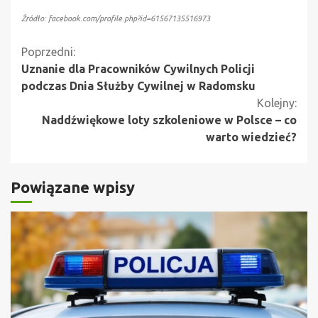
Źródło: facebook.com/profile.php?id=61567135516973
Kontynuuj
Poprzedni:
Uznanie dla Pracowników Cywilnych Policji
czytanie
podczas Dnia Służby Cywilnej w Radomsku
Kolejny:
Naddźwiękowe loty szkoleniowe w Polsce – co
warto wiedzieć?
Powiązane wpisy