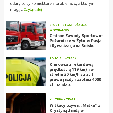
udary to tylko niektóre z problemów, z którymi
mogą...
Czytaj dalej
SPORT
STRAŻ POŻARNA
WYDARZENIA
Gminne Zawody Sportowo-
Pożarnicze w Żytnie: Pasja
i Rywalizacja na Boisku
POLICJA
WYPADKI
Kierowca z rekordową
prędkością 119 km/h w
strefie 50 km/h stracił
prawo jazdy i zapłaci 4000
zł mandatu
KULTURA
TEATR
Witkacy ożywa: „Matka” z
Krystyną Jandą w