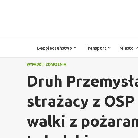
Przejdź
do
treści
Bezpieczeństwo
Transport
Miasto
WYPADKI I ZDARZENIA
Druh Przemysła
strażacy z OSP
walki z pożara