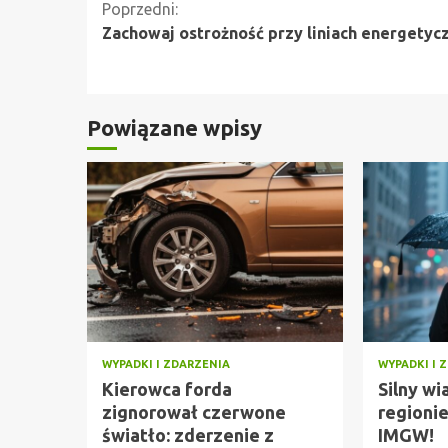
Kontynuuj
Poprzedni:
Zachowaj ostrożność przy liniach energetyc
czytanie
Powiązane wpisy
WYPADKI I ZDARZENIA
WYPADKI I 
Kierowca forda
Silny wi
zignorował czerwone
regionie
światło: zderzenie z
IMGW!