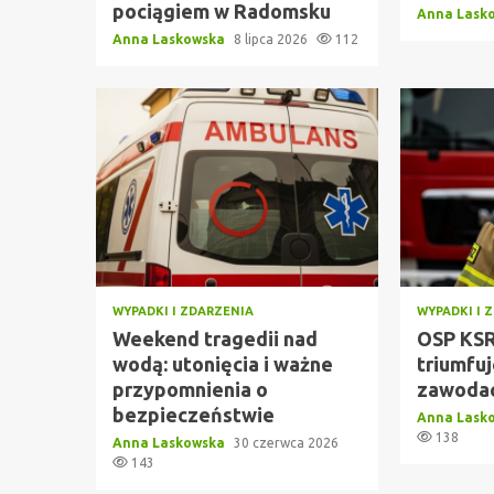
pociągiem w Radomsku
Anna Lask
Anna Laskowska
8 lipca 2026
112
WYPADKI I ZDARZENIA
WYPADKI I 
Weekend tragedii nad
OSP KSR
wodą: utonięcia i ważne
triumfu
przypomnienia o
zawodac
bezpieczeństwie
Anna Lask
138
Anna Laskowska
30 czerwca 2026
143