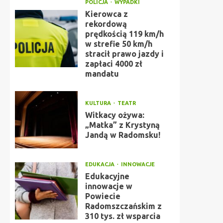
POLICJA
WYPADKI
Kierowca z
rekordową
prędkością 119 km/h
w strefie 50 km/h
stracił prawo jazdy i
zapłaci 4000 zł
mandatu
KULTURA
TEATR
Witkacy ożywa:
„Matka” z Krystyną
Jandą w Radomsku!
EDUKACJA
INNOWACJE
Edukacyjne
innowacje w
Powiecie
Radomszczańskim z
310 tys. zł wsparcia