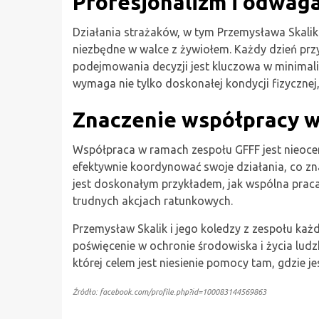
Profesjonalizm i odwag
Działania strażaków, w tym Przemysława Skalika
niezbędne w walce z żywiołem. Każdy dzień prz
podejmowania decyzji jest kluczowa w minimali
wymaga nie tylko doskonałej kondycji fizycznej
Znaczenie współpracy w
Współpraca w ramach zespołu GFFF jest nieoceni
efektywnie koordynować swoje działania, co zn
jest doskonałym przykładem, jak wspólna pra
trudnych akcjach ratunkowych.
Przemysław Skalik i jego koledzy z zespołu każ
poświęcenie w ochronie środowiska i życia ludzki
której celem jest niesienie pomocy tam, gdzie je
Źródło: facebook.com/profile.php?id=100083144569863