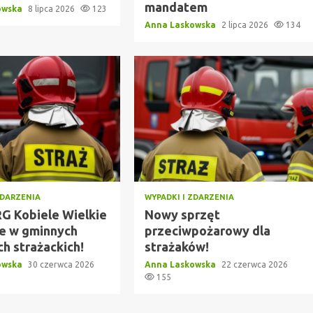
mandatem
owska
8 lipca 2026
123
Anna Laskowska
2 lipca 2026
134
ZDARZENIA
WYPADKI I ZDARZENIA
G Kobiele Wielkie
Nowy sprzęt
je w gminnych
przeciwpożarowy dla
h strażackich!
strażaków!
owska
30 czerwca 2026
Anna Laskowska
22 czerwca 2026
155