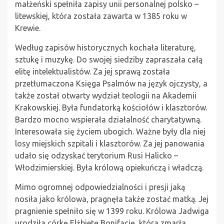
małżeński spełniła zapisy unii personalnej polsko –
litewskiej, która została zawarta w 1385 roku w
Krewie.
Według zapisów historycznych kochała literaturę,
sztukę i muzykę. Do swojej siedziby zapraszała całą
elitę intelektualistów. Za jej sprawą została
przetłumaczona Księga Psalmów na język ojczysty, a
także został otwarty wydział teologii na Akademii
Krakowskiej. Była fundatorką kościołów i klasztorów.
Bardzo mocno wspierała działalność charytatywną.
Interesowała się życiem ubogich. Ważne były dla niej
losy miejskich szpitali i klasztorów. Za jej panowania
udało się odzyskać terytorium Rusi Halicko –
Włodzimierskiej. Była królową opiekuńczą i władczą.
Mimo ogromnej odpowiedzialności i presji jaką
nosiła jako królowa, pragnęła także zostać matką. Jej
pragnienie spełniło się w 1399 roku. Królowa Jadwiga
urodziła córkę Elżbietę Bonifację, która zmarła