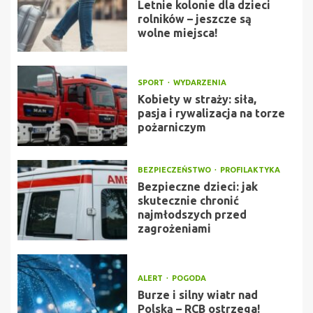
Letnie kolonie dla dzieci
rolników – jeszcze są
wolne miejsca!
SPORT
WYDARZENIA
Kobiety w straży: siła,
pasja i rywalizacja na torze
pożarniczym
BEZPIECZEŃSTWO
PROFILAKTYKA
Bezpieczne dzieci: jak
skutecznie chronić
najmłodszych przed
zagrożeniami
ALERT
POGODA
Burze i silny wiatr nad
Polską – RCB ostrzega!