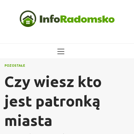
Przejdź
do
treści
MENU
GŁÓWNE
POZOSTAŁE
Czy wiesz kto
jest patronką
miasta