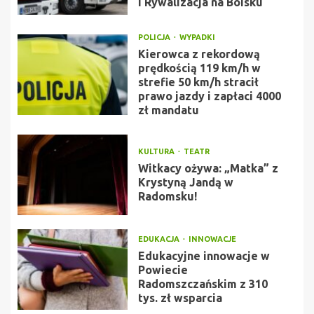
i Rywalizacja na Boisku
POLICJA
WYPADKI
Kierowca z rekordową
prędkością 119 km/h w
strefie 50 km/h stracił
prawo jazdy i zapłaci 4000
zł mandatu
KULTURA
TEATR
Witkacy ożywa: „Matka” z
Krystyną Jandą w
Radomsku!
EDUKACJA
INNOWACJE
Edukacyjne innowacje w
Powiecie
Radomszczańskim z 310
tys. zł wsparcia