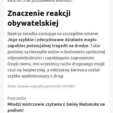
karę do 3 lat pozbawienia wolności.
Znaczenie reakcji
obywatelskiej
Reakcja świadka zasługuje na szczególne uznanie.
Jego szybkie i zdecydowane działanie mogło
zapobiec potencjalnej tragedii na drodze
. Takie
postawy są niezwykle ważne w budowaniu społecznej
odpowiedzialności i zapobieganiu zagrożeniom.
Dzięki niemu, inni uczestnicy ruchu drogowego mogli
czuć się bezpieczniej, a nietrzeźwy kierowca został
szybko wyeliminowany z drogi.
Źródło: facebook.com/profile.php?id=61567135516973
Kontynuuj
Poprzedni:
Młodzi mistrzowie czytania z Gminy Radomsko na
czytanie
podium!