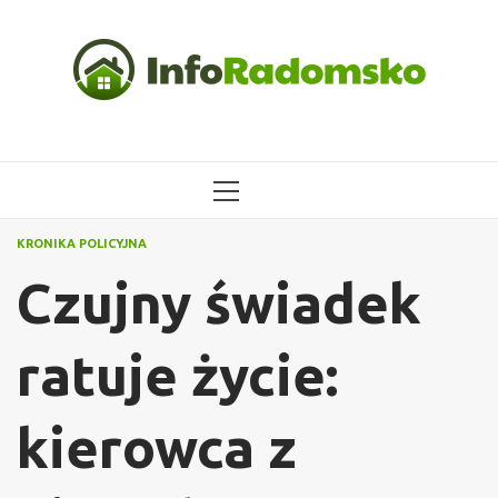
Przejdź
do
treści
MENU
GŁÓWNE
KRONIKA POLICYJNA
Czujny świadek
ratuje życie:
kierowca z