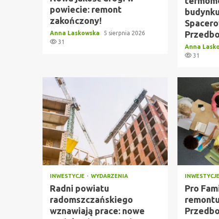
termomo
powiecie: remont
budynku 
zakończony!
Spacero
Przedbo
Anna Laskowska
5 sierpnia 2026
31
Anna Lask
31
INWESTYCJE
WYDARZENIA
INWESTYCJ
Radni powiatu
Pro Fami
radomszczańskiego
remontu 
wznawiają prace: nowe
Przedbo