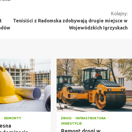
Kolejny:
t
Tenisiści z Radomska zdobywają drugie miejsce w
padów
Wojewódzkich Igrzyskach
E
REMONTY
DROGI
INFRASTRUKTURA
INWESTYCJE
esna
Remont drogi w