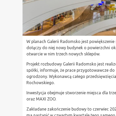
W planach Galerii Radomsko jest powiększenie s
dołączy do niej nowy budynek o powierzchni o
otwarcie w nim trzech nowych sklepów.
Projekt rozbudowy Galerii Radomsko jest reali
spółki, informuje, że prace przygotowawcze do b
ogrodzony. Wykonawcą całego przedsięwzięcia
Rochowskiego.
Inwestycja obejmuje stworzenie miejsca dla t
oraz MAXI ZOO.
Zakładane zakończenie budowy to czerwiec 202
ma nastąpić w czwartym kwartale tego samego 