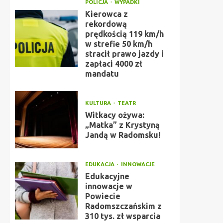
POLICJA
WYPADKI
Kierowca z
rekordową
prędkością 119 km/h
w strefie 50 km/h
stracił prawo jazdy i
zapłaci 4000 zł
mandatu
KULTURA
TEATR
Witkacy ożywa:
„Matka” z Krystyną
Jandą w Radomsku!
EDUKACJA
INNOWACJE
Edukacyjne
innowacje w
Powiecie
Radomszczańskim z
310 tys. zł wsparcia