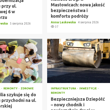
dernizacja
Masłowicach: nowa jakość
przy ul.
bezpieczeństwa i
wej 6 w
komfortu podróży
rzu
Anna Laskowska
4 sierpnia 2026
owska
5 sierpnia 2026
37
E
REMONTY
ZDROWIE
INFRASTRUKTURA
INWESTYCJE
REMONTY
lia szykuje się do
Bezpieczniejsza Dziepółć
przychodni na ul.
– nowy chodnik i
rskiej