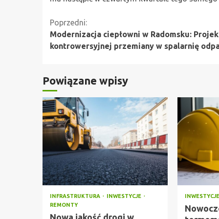
Kontynuuj
Poprzedni:
Modernizacja ciepłowni w Radomsku: Projek
czytanie
kontrowersyjnej przemiany w spalarnię od
Powiązane wpisy
INFRASTRUKTURA
INWESTYCJE
INWESTYCJ
REMONTY
Nowocz
Nowa jakość drogi w