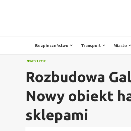
Przejdź
do
treści
Bezpieczeństwo
Transport
Miasto
INWESTYCJE
Rozbudowa Gal
Nowy obiekt h
sklepami