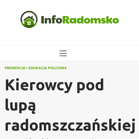
Przejdź
do
treści
MENU
GŁÓWNE
PREWENCJA I EDUKACJA POLICYJNA
Kierowcy pod
lupą
radomszczańskiej