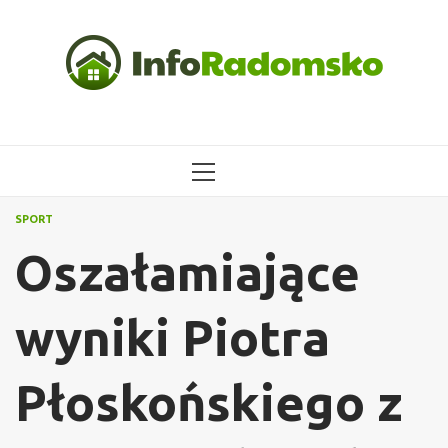
Przejdź
do
treści
MENU
GŁÓWNE
SPORT
Oszałamiające
wyniki Piotra
Płoskońskiego z