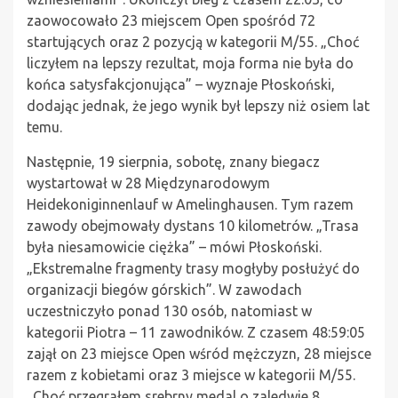
zaowocowało 23 miejscem Open spośród 72
startujących oraz 2 pozycją w kategorii M/55. „Choć
liczyłem na lepszy rezultat, moja forma nie była do
końca satysfakcjonująca” – wyznaje Płoskoński,
dodając jednak, że jego wynik był lepszy niż osiem lat
temu.
Następnie, 19 sierpnia, sobotę, znany biegacz
wystartował w 28 Międzynarodowym
Heidekoniginnenlauf w Amelinghausen. Tym razem
zawody obejmowały dystans 10 kilometrów. „Trasa
była niesamowicie ciężka” – mówi Płoskoński.
„Ekstremalne fragmenty trasy mogłyby posłużyć do
organizacji biegów górskich”. W zawodach
uczestniczyło ponad 130 osób, natomiast w
kategorii Piotra – 11 zawodników. Z czasem 48:59:05
zajął on 23 miejsce Open wśród mężczyzn, 28 miejsce
razem z kobietami oraz 3 miejsce w kategorii M/55.
„Choć przegrałem srebrny medal o zaledwie 8