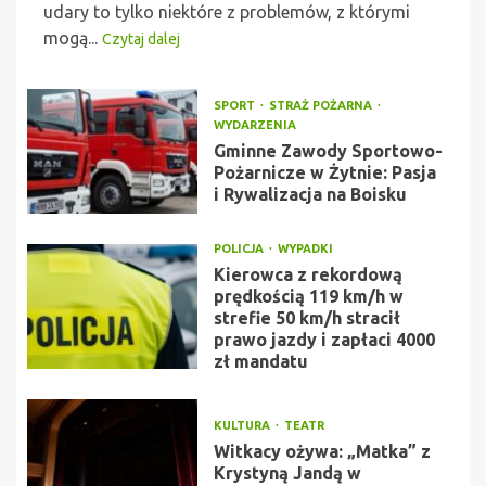
udary to tylko niektóre z problemów, z którymi
mogą...
Czytaj dalej
SPORT
STRAŻ POŻARNA
WYDARZENIA
Gminne Zawody Sportowo-
Pożarnicze w Żytnie: Pasja
i Rywalizacja na Boisku
POLICJA
WYPADKI
Kierowca z rekordową
prędkością 119 km/h w
strefie 50 km/h stracił
prawo jazdy i zapłaci 4000
zł mandatu
KULTURA
TEATR
Witkacy ożywa: „Matka” z
Krystyną Jandą w