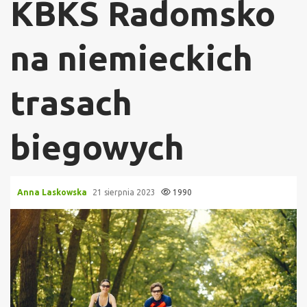
KBKS Radomsko
na niemieckich
trasach
biegowych
Anna Laskowska
21 sierpnia 2023
1990