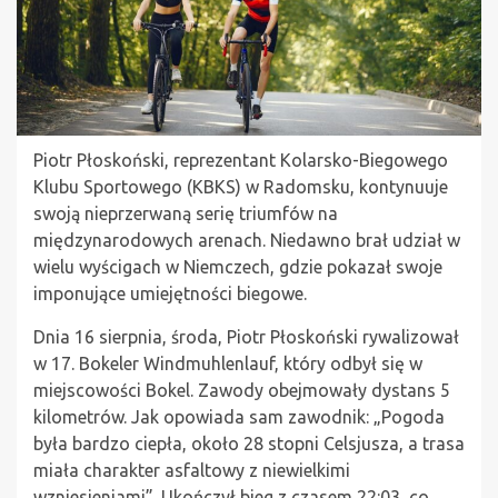
Piotr Płoskoński, reprezentant Kolarsko-Biegowego
Klubu Sportowego (KBKS) w Radomsku, kontynuuje
swoją nieprzerwaną serię triumfów na
międzynarodowych arenach. Niedawno brał udział w
wielu wyścigach w Niemczech, gdzie pokazał swoje
imponujące umiejętności biegowe.
Dnia 16 sierpnia, środa, Piotr Płoskoński rywalizował
w 17. Bokeler Windmuhlenlauf, który odbył się w
miejscowości Bokel. Zawody obejmowały dystans 5
kilometrów. Jak opowiada sam zawodnik: „Pogoda
była bardzo ciepła, około 28 stopni Celsjusza, a trasa
miała charakter asfaltowy z niewielkimi
wzniesieniami”. Ukończył bieg z czasem 22:03, co