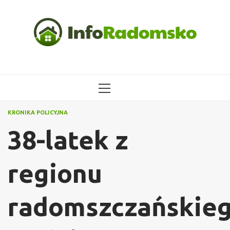
Przejdź
do
treści
MENU
GŁÓWNE
KRONIKA POLICYJNA
38-latek z
regionu
radomszczańskie