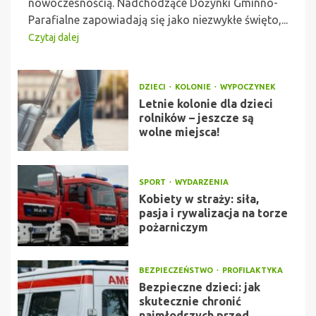
nowoczesnością. Nadchodzące Dożynki Gminno-
Parafialne zapowiadają się jako niezwykłe święto,...
Czytaj dalej
DZIECI
KOLONIE
WYPOCZYNEK
Letnie kolonie dla dzieci
rolników – jeszcze są
wolne miejsca!
SPORT
WYDARZENIA
Kobiety w straży: siła,
pasja i rywalizacja na torze
pożarniczym
BEZPIECZEŃSTWO
PROFILAKTYKA
Bezpieczne dzieci: jak
skutecznie chronić
najmłodszych przed