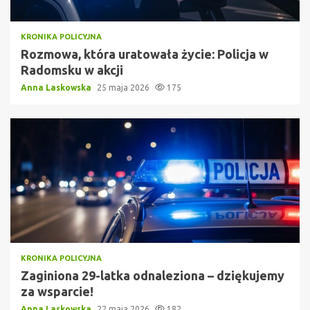
KRONIKA POLICYJNA
Rozmowa, która uratowała życie: Policja w
Radomsku w akcji
Anna Laskowska
25 maja 2026
175
KRONIKA POLICYJNA
Zaginiona 29-latka odnaleziona – dziękujemy
za wsparcie!
Anna Laskowska
22 maja 2026
182